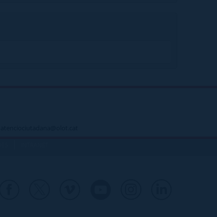
 - atenciociutadana@olot.cat
|
DES
INTRANET