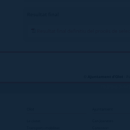
Resultat final
Resultat final definitiu del procés de sele
©
Ajuntament d'Olot
- P
TELÈFONS D\'INT
Olot
Ajuntament
La ciutat
Can Joanetes
Transport i mobilitat
Consistori