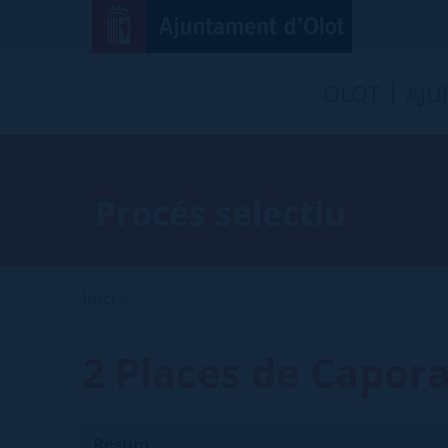
OLOT
AJU
Procés selectiu
Inici
>
2 Places de Capora
Resum