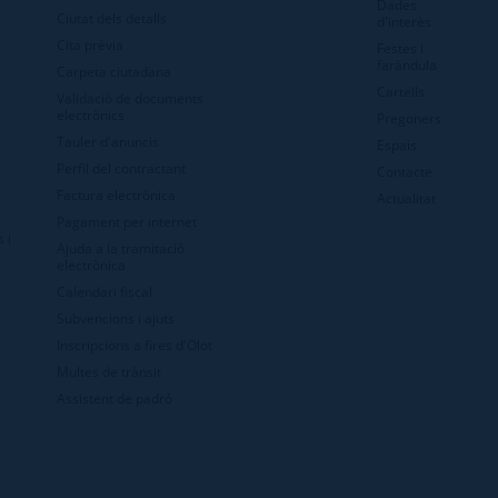
Dades
Ciutat dels detalls
d'interès
Cita prèvia
Festes i
faràndula
Carpeta ciutadana
Cartells
Validació de documents
electrònics
Pregoners
Tauler d'anuncis
Espais
Perfil del contractant
Contacte
Factura electrònica
Actualitat
Pagament per internet
 i
Ajuda a la tramitació
electrònica
Calendari fiscal
Subvencions i ajuts
Inscripcions a fires d'Olot
Multes de trànsit
Assistent de padró