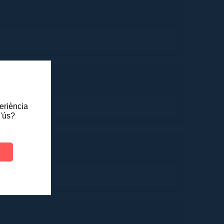
periència
l'ús?