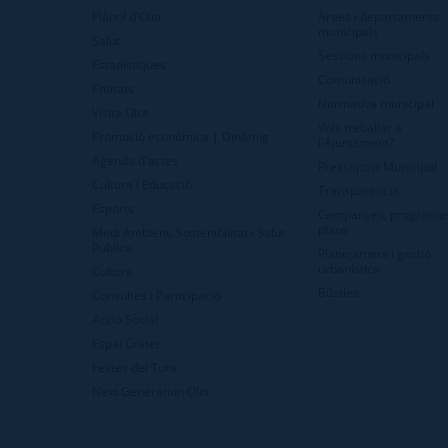
Plànol d'Olot
Àrees i departaments
municipals
Salut
Sessions municipals
Estadístiques
Comunicació
Entitats
Normativa municipal
Visita Olot
Vols treballar a
Promoció econòmica | Dinàmig
l'Ajuntament?
Agenda d'actes
Pressupost Municipal
Cultura i Educació
Transparència
Esports
Campanyes, programes
plans
Medi Ambient, Sostenibilitat i Salut
Pública
Planejament i gestió
urbanística
Cultura
Bústies
Consultes i Participació
Acció Social
Espai Cràter
Festes del Tura
Next Generation Olot