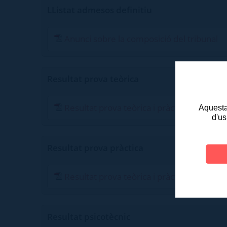
LListat admesos definitiu
Anunci sobre la composició del tribunal
Resultat prova teòrica
Resultat prova teòrica i pràctica caporal
Aquesta 
d'us
Resultat prova pràctica
Resultat prova teòrica i pràctica caporal
Resultat psicotècnic