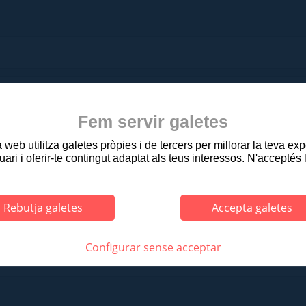
Fem servir galetes
web utilitza galetes pròpies i de tercers per millorar la teva ex
uari i oferir-te contingut adaptat als teus interessos. N'acceptés 
Rebutja galetes
Accepta galetes
Configurar sense acceptar