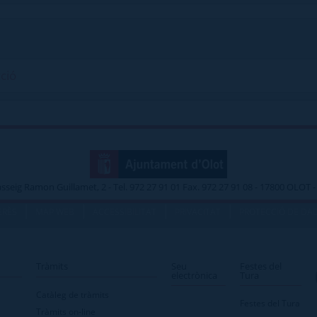
cció
asseig Ramon Guillamet, 2 - Tel. 972 27 91 01 Fax. 972 27 91 08 - 17800 OLOT
|
|
|
|
ERÈS
MAP WEB
ACCESSIBILITAT
PRIVACITAT
PROTECCIÓ DE DA
Tràmits
Seu
Festes del
electrònica
Tura
Catàleg de tràmits
Festes del Tura
Tràmits on-line