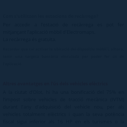
Com s'utilitzen les estacions de recàrrega?
Per accedir a l’estació de recàrrega es pot fer
mitjançant l’aplicació mòbil d'Electromaps.
La recàrrega és gratuïta.
Recordar que cal activar la ubicació del dispositiu mòbil i, alhora,
tenir una targeta bancària vinculada per poder fer ús de
l’aplicació.
Altres avantatges en l’ús dels vehicles elèctrics
A la ciutat d’Olot, hi ha una bonificació del 75% en
l’impost sobre vehicles de tracció mecànica (IVTM)
durant l'any d'adquisició del vehicle nou, per als
vehicles totalment elèctrics i quan la seva potència
fiscal sigui inferior als 16 HP en els turismes o la