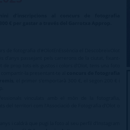
ini d’inscripcions al concurs de fotografia
00 € per gastar a través del Garrotxa Approp.
curs de fotografia d’#OlotEnEssència el DescobreixOlot
 d’anys passejant pels carrerons de la ciutat, fixant-
de prop tots els gustos i colors d’Olot, tens una foto
compartir-la presentant-te al
concurs de fotografia
premis
, el primer s’emportarà 300 €, el segon 200 € i
p.
fessionals vinculats amb el món de la fotografia,
ts del territori com l’Associació de Fotografia d’Olot o
anys i caldrà que pugi la foto al seu perfil d’Instagram