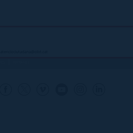
 - atenciociutadana@olot.cat
|
DES
INTRANET