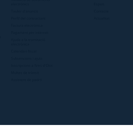
electrònics
Espais
Tauler d'anuncis
Contacte
Perfil del contractant
Actualitat
Factura electrònica
Pagament per internet
i
Ajuda a la tramitació
electrònica
Calendari fiscal
Subvencions i ajuts
Inscripcions a fires d'Olot
Multes de trànsit
Assistent de padró