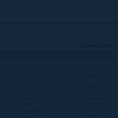
©
Ajuntament d'Olot
- P
TELÈFONS D\'INT
Olot
Ajuntament
La ciutat
Can Joanetes
Transport i mobilitat
Consistori
Plànol d'Olot
Àrees i departaments
municipals
Salut
Sessions municipals
Estadístiques
Comunicació
Entitats