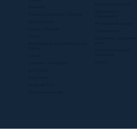
Normativa municipal
Visita Olot
Vols treballar a
Promoció econòmica | Dinàmig
l'Ajuntament?
Agenda d'actes
Pressupost Municipal
Cultura i Educació
Transparència
Esports
Campanyes, programes 
plans
Medi Ambient, Sostenibilitat i Salut
Pública
Planejament i gestió
urbanística
Cultura
Bústies
Consultes i Participació
Acció Social
Espai Cràter
Festes del Tura
Next Generation Olot