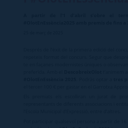
A partir de l’1 d’abril s’obre el term
#OlotEnEssència2025 amb premis de fins a 3
25 de març de 2025
Després de l’èxit de la primera edició del con
repeteix format del concurs. Segur que després
te en façanes modernistes úniques o observant 
preferida. Amb el
DescobreixOlot
t’animem a 
#OlotEnEssència 2025
. Podràs optar a
tres 
el tercer 100 € per gastar en el Garrotxa Appro
Els premiats els escolliran un jurat de pro
representants de diferents associacions i entita
l’Escola Municipal d’Expressió, entre d’altres.
Pot participar qualsevol persona a partir de 16 