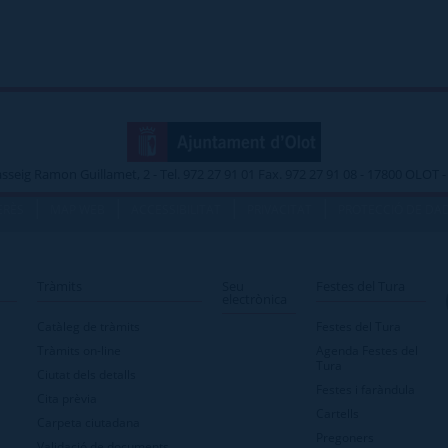
asseig Ramon Guillamet, 2 - Tel. 972 27 91 01 Fax. 972 27 91 08 - 17800 OLOT
|
|
|
|
ERÈS
MAP WEB
ACCESSIBILITAT
PRIVACITAT
PROTECCIÓ DE DA
Tràmits
Seu
Festes del Tura
electrònica
Catàleg de tràmits
Festes del Tura
Tràmits on-line
Agenda Festes del
Tura
Ciutat dels detalls
Festes i faràndula
Cita prèvia
Cartells
Carpeta ciutadana
Pregoners
Validació de documents