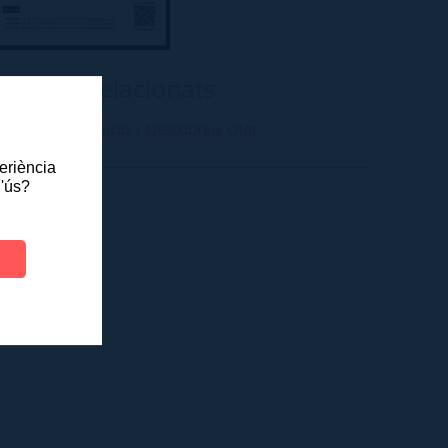
nllaços relacionats
Més informació | Descobreix Olot
periència
l'ús?