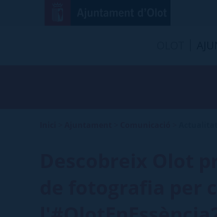
OLOT
AJU
Inici
>
Ajuntament
>
Comunicació
>
Actualita
Descobreix Olot p
de fotografia per 
l'#OlotEnEssència