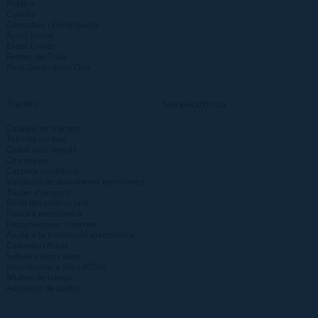
Pública
Cultura
Consultes i Participació
Acció Social
Espai Cràter
Festes del Tura
Next Generation Olot
Tràmits
Seu electrònica
Catàleg de tràmits
Tràmits on-line
Ciutat dels detalls
Cita prèvia
Carpeta ciutadana
Validació de documents electrònics
Tauler d'anuncis
Perfil del contractant
Factura electrònica
Pagament per internet
Ajuda a la tramitació electrònica
Calendari fiscal
Subvencions i ajuts
Inscripcions a fires d'Olot
Multes de trànsit
Assistent de padró