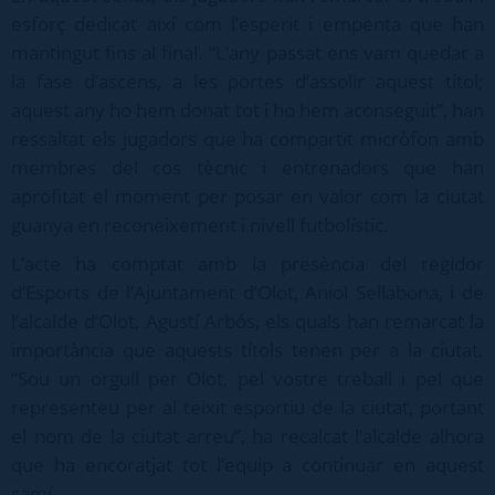
esforç dedicat així com l’esperit i empenta que han
mantingut fins al final. “L’any passat ens vam quedar a
la fase d’ascens, a les portes d’assolir aquest títol;
aquest any ho hem donat tot i ho hem aconseguit”, han
ressaltat els jugadors que ha compartit micròfon amb
membres del cos tècnic i entrenadors que han
aprofitat el moment per posar en valor com la ciutat
guanya en reconeixement i nivell futbolístic.
L’acte ha comptat amb la presència del regidor
d’Esports de l’Ajuntament d’Olot, Aniol Sellabona, i de
l’alcalde d’Olot, Agustí Arbós, els quals han remarcat la
importància que aquests títols tenen per a la ciutat.
“Sou un orgull per Olot, pel vostre treball i pel que
representeu per al teixit esportiu de la ciutat, portant
el nom de la ciutat arreu”, ha recalcat l’alcalde alhora
que ha encoratjat tot l’equip a continuar en aquest
camí.