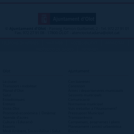
©
Ajuntament d'Olot
- Passeig Ramon Guillamet, 2 - Tel. 972 27 91 01
Fax. 972 27 91 08 - 17800 OLOT - atenciociutadana@olot.cat
|
|
|
|
TELÈFONS D\'INTERÈS
MAP WEB
ACCESSIBILITAT
PRIVACITAT
|
PROTECCIÓ DE DADES
INTRANET
Olot
Ajuntament
La ciutat
Can Joanetes
Transport i mobilitat
Consistori
Plànol d'Olot
Àrees i departaments municipals
Salut
Sessions municipals
Estadístiques
Comunicació
Entitats
Normativa municipal
Visita Olot
Vols treballar a l'Ajuntament?
Promoció econòmica | Dinàmig
Pressupost Municipal
Agenda d'actes
Transparència
Cultura i Educació
Campanyes, programes i plans
Esports
Planejament i gestió urbanística
Medi Ambient, Sostenibilitat i Salut
Bústies