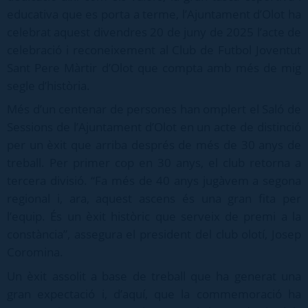
educativa que es porta a terme, l’Ajuntament d’Olot ha
celebrat aquest divendres 20 de juny de 2025 l’acte de
celebració i reconeixement al Club de Futbol Joventut
Sant Pere Màrtir d’Olot que compta amb més de mig
segle d’història.
Més d’un centenar de persones han omplert el Saló de
Sessions de l’Ajuntament d’Olot en un acte de distinció
per un èxit que arriba després de més de 30 anys de
treball. Per primer cop en 30 anys, el club retorna a
tercera divisió. “Fa més de 40 anys jugàvem a segona
regional i, ara, aquest ascens és una gran fita per
l’equip. És un èxit històric que serveix de premi a la
constància”, assegura el president del club olotí, Josep
Coromina.
Un èxit assolit a base de treball que ha generat una
gran expectació i, d’aquí, que la commemoració ha