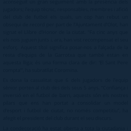
aconseguit un gran seguiment amb la presència dels
jugadors; l’equip tècnic, responsables, membres i afició
del club de futbol els quals, un cop han rebut un
obsequi de record per part de l’Ajuntament d’Olot, han
signat el Llibre d’Honor de la ciutat. “Fa cinc anys que
els nois juguen junts i, ara, han vist recompensat el seu
esforç. Aquest títol significa posar-nos a l’alçada de la
resta d’equips de la Garrotxa que també estan en
aquesta lliga; és una forma clara de dir: ‘El Sant Pere
compta’”, ha subratllat Coromina.
Es dona la casualitat que 6 dels jugadors de l’equip
sènior porten al club des dels seus 5 anys. “Confiança i
inversió en el futbol de barri, aquests són els nostres
pilars que ens han portat a consolidar un model
d’esport i futbol de ciutat, no només competitiu”, ha
afegit el president del club durant el seu discurs.
La condecoració ha estat oberta a tota la ciutadania i