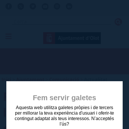
Inici
>
Ajuntament
>
Comunicació
>
Actualitat
Reconeixement a
Fem servir galetes
l’ascens a tercera
Aquesta web utilitza galetes pròpies i de tercers
per millorar la teva experiència d'usuari i oferir-te
contingut adaptat als teus interessos. N'acceptés
catalana del Club de
l'ús?