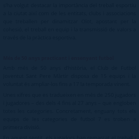
s’ha volgut destacar la importància del treball esportiu
a la ciutat així com de les entitats, clubs i associacions
que treballen per dinamitzar Olot, apostant per la
cohesió, el treball en equip i la transmissió de valors a
través de la pràctica esportiva.
Més de 50 anys practicant i ensenyant futbol
Amb més de 50 anys d’història, el Club de Futbol
Joventut Sant Pere Màrtir disposa de 15 equips i la
voluntat és ampliar-los fins a 17 la temporada vinent.
Unes xifres que es tradueixen en més de 250 jugadors
i jugadores – des dels 4 fins al 27 anys – que engloben
totes les categories. Concretament, enguany tots els
equips de les categories de futbol 7 es troben a
primera divisió.
En aquest sentit, els jugadors han remarcat el treball i