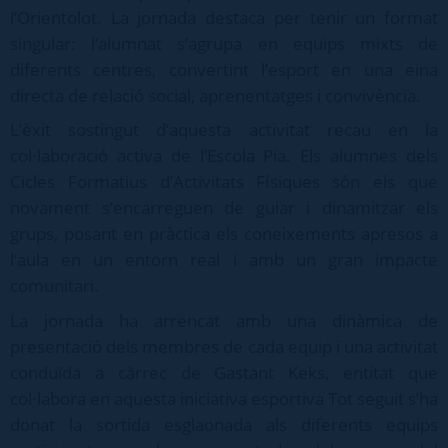
l’Orientolot. La jornada destaca per tenir un format
singular: l’alumnat s’agrupa en equips mixts de
diferents centres, convertint l’esport en una eina
directa de relació social, aprenentatges i convivència.
L’èxit sostingut d’aquesta activitat recau en la
col·laboració activa de l’Escola Pia. Els alumnes dels
Cicles Formatius d’Activitats Físiques són els que
novament s’encarreguen de guiar i dinamitzar els
grups, posant en pràctica els coneixements apresos a
l’aula en un entorn real i amb un gran impacte
comunitari.
La jornada ha arrencat amb una dinàmica de
presentació dels membres de cada equip i una activitat
conduïda a càrrec de Gastant Keks, entitat que
col·labora en aquesta iniciativa esportiva Tot seguit s’ha
donat la sortida esglaonada als diferents equips