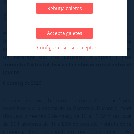
Rebutja galetes
convivència
Accepta galetes
Prop de 600 alumnes de 1r d’ESO de tots els
instituts de la Garrotxa participen en aquesta
Configurar sense acceptar
cursa d’orientació, una activitat consolidada com
un referent del Pla Educatiu d’Entorn i que
fomenta l’activitat física i la cohesió social entre el
jovent.
6 de maig de 2026
Un any més, avui ha tornat la cursa d’orientació per
excel·lència a la capital de la Garrotxa. Durant el matí
d’aquest dimecres 6 de maig, de 10 a 12.30 h, un total
de 591 alumnes de 1r d’ESO de tots els instituts de la
comarca, han participat en una nova edició de