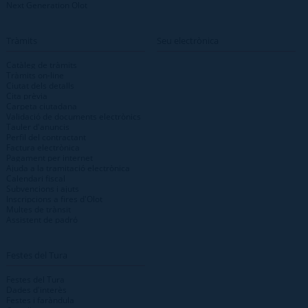
Next Generation Olot
Tràmits
Seu electrònica
Catàleg de tràmits
Tràmits on-line
Ciutat dels detalls
Cita prèvia
Carpeta ciutadana
Validació de documents electrònics
Tauler d'anuncis
Perfil del contractant
Factura electrònica
Pagament per internet
Ajuda a la tramitació electrònica
Calendari fiscal
Subvencions i ajuts
Inscripcions a fires d'Olot
Multes de trànsit
Assistent de padró
Festes del Tura
Festes del Tura
Dades d'interès
Festes i faràndula