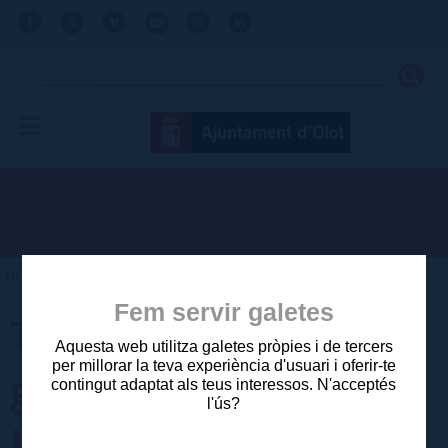
Inici
>
Ajuntament
>
Comunicació
>
Actualitat
Fem servir galetes
Torna l’Orientolot, la
Aquesta web utilitza galetes pròpies i de tercers
per millorar la teva experiència d'usuari i oferir-te
gran cita de
contingut adaptat als teus interessos. N'acceptés
l'ús?
l’orientació i la