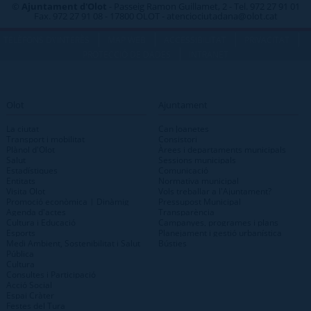
©
Ajuntament d'Olot
- Passeig Ramon Guillamet, 2 - Tel. 972 27 91 01
Fax. 972 27 91 08 - 17800 OLOT - atenciociutadana@olot.cat
|
|
|
|
TELÈFONS D\'INTERÈS
MAP WEB
ACCESSIBILITAT
PRIVACITAT
|
PROTECCIÓ DE DADES
INTRANET
Olot
Ajuntament
La ciutat
Can Joanetes
Transport i mobilitat
Consistori
Plànol d'Olot
Àrees i departaments municipals
Salut
Sessions municipals
Estadístiques
Comunicació
Entitats
Normativa municipal
Visita Olot
Vols treballar a l'Ajuntament?
Promoció econòmica | Dinàmig
Pressupost Municipal
Agenda d'actes
Transparència
Cultura i Educació
Campanyes, programes i plans
Esports
Planejament i gestió urbanística
Medi Ambient, Sostenibilitat i Salut
Bústies
Pública
Cultura
Consultes i Participació
Acció Social
Espai Cràter
Festes del Tura