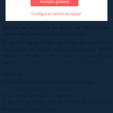
Accepta galetes
Protecció de dades
Configurar sense acceptar
Descripció
Delegat de protecció de dades de l’Ajuntament
d’Olot i els seus Organismes Autònoms:
El delegat de protecció de dades és la persona
encarregada de vetllar perquè l’Ajuntament d’Olot
compleixi correctament la normativa de protecció de
dades.
Com es fa
S'hi pot contactar a través de les següents vies:
| Per correu electrònic a: dpd@olot.cat
| Per format escrit, adreçat a: Passeig de Ramon
Guillamet 10, 17800 | Olot