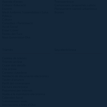
Agenda d'actes
Transparència
Cultura i Educació
Campanyes, programes i plans
Esports
Planejament i gestió urbanística
Medi Ambient, Sostenibilitat i Salut
Bústies
Pública
Cultura
Consultes i Participació
Acció Social
Espai Cràter
Festes del Tura
Next Generation Olot
Tràmits
Seu electrònica
Catàleg de tràmits
Tràmits on-line
Ciutat dels detalls
Cita prèvia
Carpeta ciutadana
Validació de documents electrònics
Tauler d'anuncis
Perfil del contractant
Factura electrònica
Pagament per internet
Ajuda a la tramitació electrònica
Calendari fiscal
Subvencions i ajuts
Inscripcions a fires d'Olot