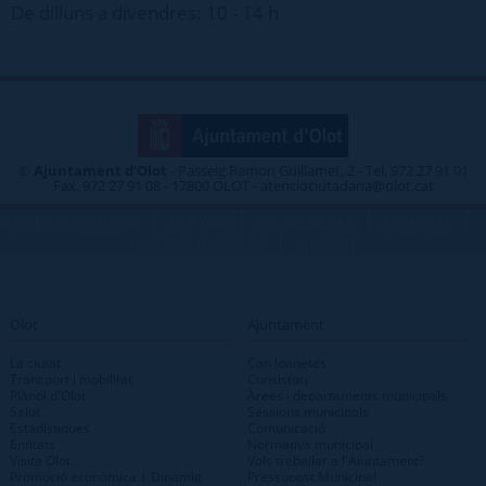
De dilluns a divendres: 10 - 14 h
©
Ajuntament d'Olot
- Passeig Ramon Guillamet, 2 - Tel. 972 27 91 01
Fax. 972 27 91 08 - 17800 OLOT - atenciociutadana@olot.cat
|
|
|
|
TELÈFONS D\'INTERÈS
MAP WEB
ACCESSIBILITAT
PRIVACITAT
|
PROTECCIÓ DE DADES
INTRANET
Olot
Ajuntament
La ciutat
Can Joanetes
Transport i mobilitat
Consistori
Plànol d'Olot
Àrees i departaments municipals
Salut
Sessions municipals
Estadístiques
Comunicació
Entitats
Normativa municipal
Visita Olot
Vols treballar a l'Ajuntament?
Promoció econòmica | Dinàmig
Pressupost Municipal