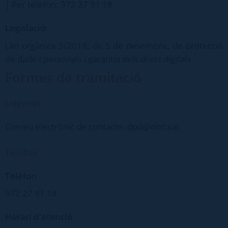
| Per telèfon: 972 27 91 18
Legislació:
Llei orgànica 3/2018, de 5 de desembre, de protecció
de dades personals i garantia dels drets digitals.
Formes de tramitació
Internet
Correu electrònic de contacte: dpd@olot.cat
Telèfon
Telèfon
972 27 91 18
Horari d'atenció