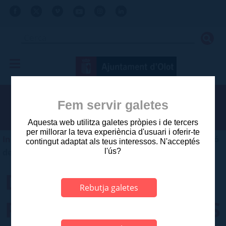
Fem servir galetes
Aquesta web utilitza galetes pròpies i de tercers
per millorar la teva experiència d'usuari i oferir-te
Inici
>
Ajuntament
>
Normativa municipal
>
Protecció
contingut adaptat als teus interessos. N'acceptés
l'ús?
de dades
DELEGAT DE
Rebutja galetes
PROTECCIÓ DE DADES