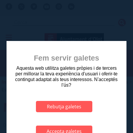
Fem servir galetes
Aquesta web utilitza galetes pròpies i de tercers
per millorar la teva experiència d'usuari i oferir-te
contingut adaptat als teus interessos. N'acceptés
Inici
>
Ajuntament
>
Planejament i gestió urbanística
>
l'ús?
Estudis aprovats posteriors a 2003
MAS L'ARENGADA
Rebutja galetes
06 CATALEG DE MASIES I CASES RURALS
Accepta galetes