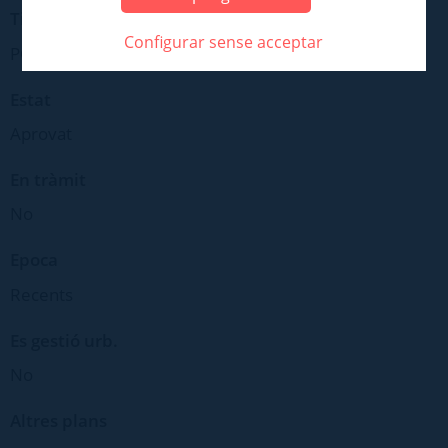
Tipus
Configurar sense acceptar
POSTERIOR POUM 2003
Estat
Aprovat
En tràmit
No
Epoca
Recents
Es gestió urb.
No
Altres plans