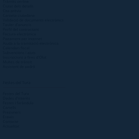
Tràmits on-line
Ciutat dels detalls
Cita prèvia
Carpeta ciutadana
Validació de documents electrònics
Tauler d'anuncis
Perfil del contractant
Factura electrònica
Pagament per internet
Ajuda a la tramitació electrònica
Calendari fiscal
Subvencions i ajuts
Inscripcions a fires d'Olot
Multes de trànsit
Assistent de padró
Festes del Tura
Festes del Tura
Dades d'interès
Festes i faràndula
Cartells
Pregoners
Espais
Contacte
Actualitat