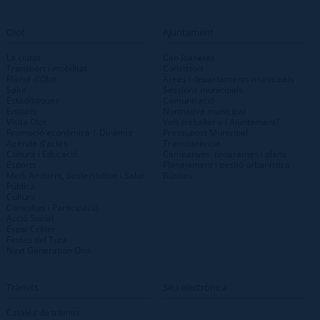
Olot
Ajuntament
La ciutat
Can Joanetes
Transport i mobilitat
Consistori
Plànol d'Olot
Àrees i departaments municipals
Salut
Sessions municipals
Estadístiques
Comunicació
Entitats
Normativa municipal
Visita Olot
Vols treballar a l'Ajuntament?
Promoció econòmica | Dinàmig
Pressupost Municipal
Agenda d'actes
Transparència
Cultura i Educació
Campanyes, programes i plans
Esports
Planejament i gestió urbanística
Medi Ambient, Sostenibilitat i Salut
Bústies
Pública
Cultura
Consultes i Participació
Acció Social
Espai Cràter
Festes del Tura
Next Generation Olot
Tràmits
Seu electrònica
Catàleg de tràmits