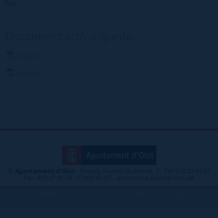
No
Documentació adjunta
Anvers
Revers
©
Ajuntament d'Olot
- Passeig Ramon Guillamet, 2 - Tel. 972 27 91 01
Fax. 972 27 91 08 - 17800 OLOT - atenciociutadana@olot.cat
|
|
|
|
TELÈFONS D\'INTERÈS
MAP WEB
ACCESSIBILITAT
PRIVACITAT
|
PROTECCIÓ DE DADES
INTRANET