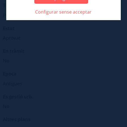
Tipus
Configurar sense acceptar
POSTERIOR POUM 2003
Estat
Aprovat
En tràmit
No
Epoca
Antigues
Es gestió urb.
No
Altres plans