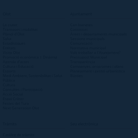
Olot
Ajuntament
La ciutat
Can Joanetes
Transport i mobilitat
Consistori
Plànol d'Olot
Àrees i departaments municipals
Salut
Sessions municipals
Estadístiques
Comunicació
Entitats
Normativa municipal
Visita Olot
Vols treballar a l'Ajuntament?
Promoció econòmica | Dinàmig
Pressupost Municipal
Agenda d'actes
Transparència
Cultura i Educació
Campanyes, programes i plans
Esports
Planejament i gestió urbanística
Medi Ambient, Sostenibilitat i Salut
Bústies
Pública
Cultura
Consultes i Participació
Acció Social
Espai Cràter
Festes del Tura
Next Generation Olot
Tràmits
Seu electrònica
Catàleg de tràmits