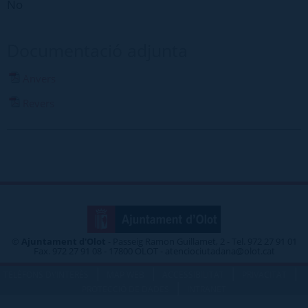
No
Documentació adjunta
Anvers
Revers
©
Ajuntament d'Olot
- Passeig Ramon Guillamet, 2 - Tel. 972 27 91 01
Fax. 972 27 91 08 - 17800 OLOT - atenciociutadana@olot.cat
|
|
|
|
TELÈFONS D\'INTERÈS
MAP WEB
ACCESSIBILITAT
PRIVACITAT
|
PROTECCIÓ DE DADES
INTRANET