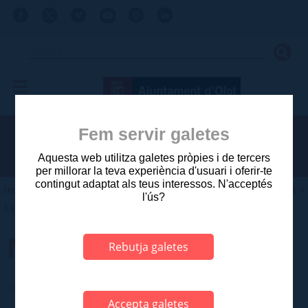
Fem servir galetes
Aquesta web utilitza galetes pròpies i de tercers
per millorar la teva experiència d'usuari i oferir-te
contingut adaptat als teus interessos. N'acceptés
Inici
>
Ajuntament
>
Planejament i gestió urbanística
>
l'ús?
Estudis aprovats posteriors a 2003
MAS LA VERNEDELLA
Rebutja galetes
06 CATALEG DE MASIES I CASES RURALS
Accepta galetes