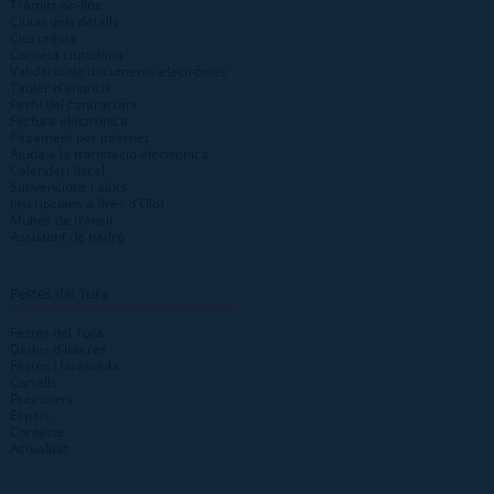
Tràmits on-line
Ciutat dels detalls
Cita prèvia
Carpeta ciutadana
Validació de documents electrònics
Tauler d'anuncis
Perfil del contractant
Factura electrònica
Pagament per internet
Ajuda a la tramitació electrònica
Calendari fiscal
Subvencions i ajuts
Inscripcions a fires d'Olot
Multes de trànsit
Assistent de padró
Festes del Tura
Festes del Tura
Dades d'interès
Festes i faràndula
Cartells
Pregoners
Espais
Contacte
Actualitat