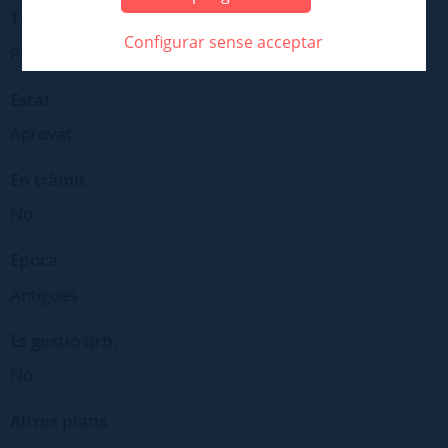
Tipus
Configurar sense acceptar
POSTERIOR POUM 2003
Estat
Aprovat
En tràmit
No
Epoca
Antigues
Es gestió urb.
No
Altres plans