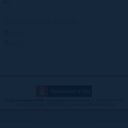
No
Documentació adjunta
Anvers
Revers
©
Ajuntament d'Olot
- Passeig Ramon Guillamet, 2 - Tel. 972 27 91 01
Fax. 972 27 91 08 - 17800 OLOT - atenciociutadana@olot.cat
|
|
|
|
TELÈFONS D\'INTERÈS
MAP WEB
ACCESSIBILITAT
PRIVACITAT
|
PROTECCIÓ DE DADES
INTRANET