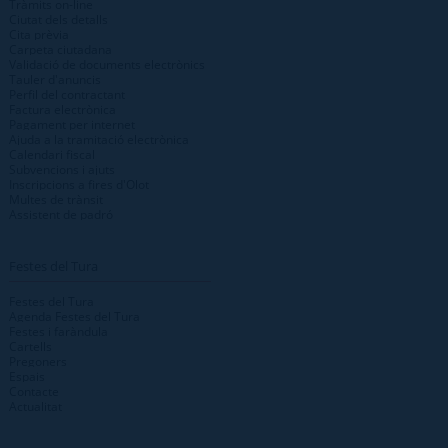
Tràmits on-line
Ciutat dels detalls
Cita prèvia
Carpeta ciutadana
Validació de documents electrònics
Tauler d'anuncis
Perfil del contractant
Factura electrònica
Pagament per internet
Ajuda a la tramitació electrònica
Calendari fiscal
Subvencions i ajuts
Inscripcions a fires d'Olot
Multes de trànsit
Assistent de padró
Festes del Tura
Festes del Tura
Agenda Festes del Tura
Festes i faràndula
Cartells
Pregoners
Espais
Contacte
Actualitat