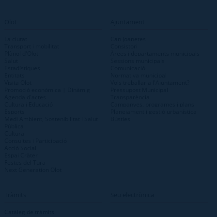
Olot
Ajuntament
La ciutat
Can Joanetes
Transport i mobilitat
Consistori
Plànol d'Olot
Àrees i departaments municipals
Salut
Sessions municipals
Estadístiques
Comunicació
Entitats
Normativa municipal
Visita Olot
Vols treballar a l'Ajuntament?
Promoció econòmica | Dinàmig
Pressupost Municipal
Agenda d'actes
Transparència
Cultura i Educació
Campanyes, programes i plans
Esports
Planejament i gestió urbanística
Medi Ambient, Sostenibilitat i Salut
Bústies
Pública
Cultura
Consultes i Participació
Acció Social
Espai Cràter
Festes del Tura
Next Generation Olot
Tràmits
Seu electrònica
Catàleg de tràmits