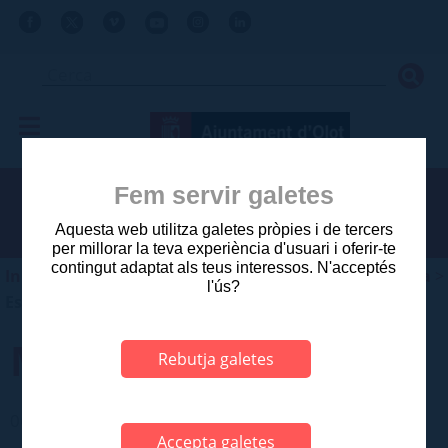
Fem servir galetes
Aquesta web utilitza galetes pròpies i de tercers
per millorar la teva experiència d'usuari i oferir-te
contingut adaptat als teus interessos. N'acceptés
Inici
>
Ajuntament
>
Planejament i gestió urbanística
>
l'ús?
Estudis aprovats posteriors a 2003
MAS ROBAU
Rebutja galetes
06 CATALEG DE MASIES I CASES RURALS
Accepta galetes