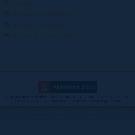
1 SITUACIÓ
2 INFORMACIÓ FOTOGRÀFICA
3 INFORMACIÓ CADASTRAL
5 PROPOSTA DE MODIFICACIÓ
©
Ajuntament d'Olot
- Passeig Ramon Guillamet, 2 - Tel. 972 27 91 01
Fax. 972 27 91 08 - 17800 OLOT - atenciociutadana@olot.cat
|
|
|
|
TELÈFONS D\'INTERÈS
MAP WEB
ACCESSIBILITAT
PRIVACITAT
|
PROTECCIÓ DE DADES
INTRANET