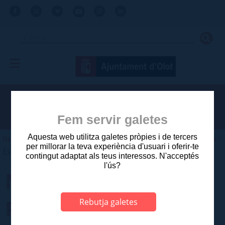
Fem servir galetes
Aquesta web utilitza galetes pròpies i de tercers
Inici
>
Ajuntament
>
Planejament i gestió urbanística
>
per millorar la teva experiència d'usuari i oferir-te
Estudis aprovats posteriors a 2003
contingut adaptat als teus interessos. N'acceptés
l'ús?
MODIFICACIÓ
PUNTUAL DE POUM
Rebutja galetes