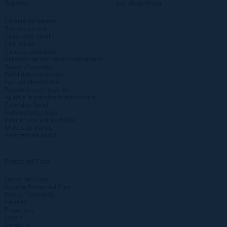
Tràmits
Seu electrònica
Catàleg de tràmits
Tràmits on-line
Ciutat dels detalls
Cita prèvia
Carpeta ciutadana
Validació de documents electrònics
Tauler d'anuncis
Perfil del contractant
Factura electrònica
Pagament per internet
Ajuda a la tramitació electrònica
Calendari fiscal
Subvencions i ajuts
Inscripcions a fires d'Olot
Multes de trànsit
Assistent de padró
Festes del Tura
Festes del Tura
Agenda Festes del Tura
Festes i faràndula
Cartells
Pregoners
Espais
Contacte