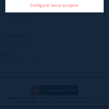
Configurar sense acceptar
Juntes de govern > Ordinària
16 d'abril de 2026
Convocatòria
jgl260416.pdf
Acta
ajgl260416-web.pdf
©
Ajuntament d'Olot
- Passeig Ramon Guillamet, 2 - Tel. 972 27 91 01
Fax. 972 27 91 08 - 17800 OLOT - atenciociutadana@olot.cat