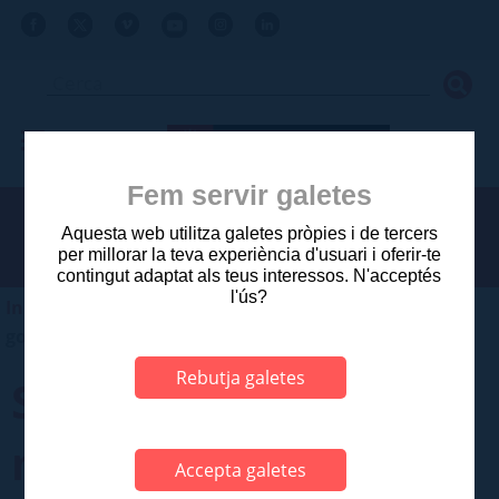
Fem servir galetes
Aquesta web utilitza galetes pròpies i de tercers
per millorar la teva experiència d'usuari i oferir-te
contingut adaptat als teus interessos. N'acceptés
l'ús?
Inici
>
Ajuntament
>
Sessions municipals
>
Junta de
govern local
Rebutja galetes
Sessió ordinària del
mes d'abril de 2026
Accepta galetes