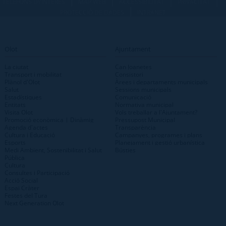
|
|
|
|
TELÈFONS D\'INTERÈS
MAP WEB
ACCESSIBILITAT
PRIVACITAT
|
PROTECCIÓ DE DADES
INTRANET
Olot
Ajuntament
La ciutat
Can Joanetes
Transport i mobilitat
Consistori
Plànol d'Olot
Àrees i departaments municipals
Salut
Sessions municipals
Estadístiques
Comunicació
Entitats
Normativa municipal
Visita Olot
Vols treballar a l'Ajuntament?
Promoció econòmica | Dinàmig
Pressupost Municipal
Agenda d'actes
Transparència
Cultura i Educació
Campanyes, programes i plans
Esports
Planejament i gestió urbanística
Medi Ambient, Sostenibilitat i Salut
Bústies
Pública
Cultura
Consultes i Participació
Acció Social
Espai Cràter
Festes del Tura
Next Generation Olot