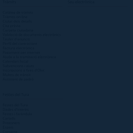
Tràmits
Seu electrònica
Catàleg de tràmits
Tràmits on-line
Ciutat dels detalls
Cita prèvia
Carpeta ciutadana
Validació de documents electrònics
Tauler d'anuncis
Perfil del contractant
Factura electrònica
Pagament per internet
Ajuda a la tramitació electrònica
Calendari fiscal
Subvencions i ajuts
Inscripcions a fires d'Olot
Multes de trànsit
Assistent de padró
Festes del Tura
Festes del Tura
Dades d'interès
Festes i faràndula
Cartells
Pregoners
Espais
Contacte