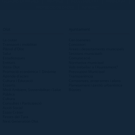
|
|
|
|
TELÈFONS D\'INTERÈS
MAP WEB
ACCESSIBILITAT
PRIVACITAT
|
PROTECCIÓ DE DADES
INTRANET
Olot
Ajuntament
La ciutat
Can Joanetes
Transport i mobilitat
Consistori
Plànol d'Olot
Àrees i departaments municipals
Salut
Sessions municipals
Estadístiques
Comunicació
Entitats
Normativa municipal
Visita Olot
Vols treballar a l'Ajuntament?
Promoció econòmica | Dinàmig
Pressupost Municipal
Agenda d'actes
Transparència
Cultura i Educació
Campanyes, programes i plans
Esports
Planejament i gestió urbanística
Medi Ambient, Sostenibilitat i Salut
Bústies
Pública
Cultura
Consultes i Participació
Acció Social
Espai Cràter
Festes del Tura
Next Generation Olot