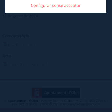
Configurar sense acceptar
Juntes de govern > Ordinària
11 de gener de 2024
Convocatòria
jgl240111.pdf
Acta
ajgl240111-web.pdf
©
Ajuntament d'Olot
- Passeig Ramon Guillamet, 2 - Tel. 972 27 91 01
Fax. 972 27 91 08 - 17800 OLOT - atenciociutadana@olot.cat