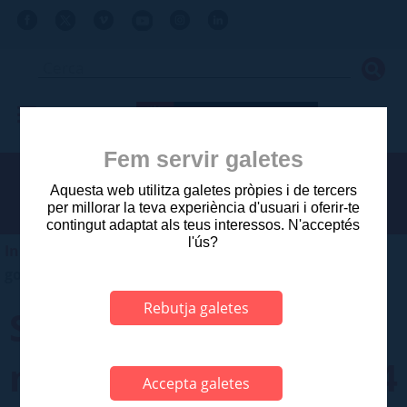
Fem servir galetes
Aquesta web utilitza galetes pròpies i de tercers
per millorar la teva experiència d'usuari i oferir-te
contingut adaptat als teus interessos. N'acceptés
l'ús?
Inici
>
Ajuntament
>
Sessions municipals
>
Junta de
govern local
Rebutja galetes
Sessió ordinària del
mes de gener de 2024
Accepta galetes