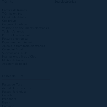
Tràmits
Seu electrònica
Catàleg de tràmits
Tràmits on-line
Ciutat dels detalls
Cita prèvia
Carpeta ciutadana
Validació de documents electrònics
Tauler d'anuncis
Perfil del contractant
Factura electrònica
Pagament per internet
Ajuda a la tramitació electrònica
Calendari fiscal
Subvencions i ajuts
Inscripcions a fires d'Olot
Multes de trànsit
Assistent de padró
Festes del Tura
Festes del Tura
Agenda Festes del Tura
Festes i faràndula
Cartells
Pregoners
Espais
Contacte