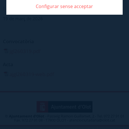
Configurar sense acceptar
Juntes de govern > Ordinària
19 de març de 2026
Convocatòria
jgl260319.pdf
Acta
ajgl260319-web.pdf
©
Ajuntament d'Olot
- Passeig Ramon Guillamet, 2 - Tel. 972 27 91 01
Fax. 972 27 91 08 - 17800 OLOT - atenciociutadana@olot.cat