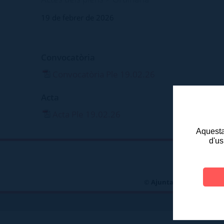
19 de febrer de 2026
Convocatòria
Convocatòria Ple 19.02.26
Acta
Acta Ple 19.02.26
Aquesta 
d'us
©
Ajuntament d'Olot
- P
TELÈFONS D\'INT