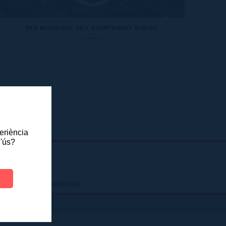
periència
l'ús?
 - atenciociutadana@olot.cat
|
DES
INTRANET