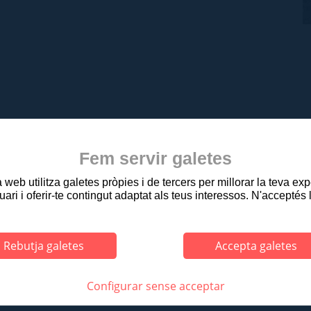
Fem servir galetes
web utilitza galetes pròpies i de tercers per millorar la teva ex
uari i oferir-te contingut adaptat als teus interessos. N'acceptés 
Rebutja galetes
Accepta galetes
asseig Ramon Guillamet, 2 - Tel. 972 27 91 01 Fax. 972 27 91 08 - 17800 OLOT
|
|
|
|
ERÈS
MAP WEB
ACCESSIBILITAT
PRIVACITAT
PROTECCIÓ DE DA
Configurar sense acceptar