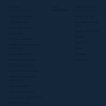
Tràmits
Seu
Festes del Tura
electrònica
Catàleg de tràmits
Festes del Tura
Tràmits on-line
Agenda Festes del
Tura
Ciutat dels detalls
Festes i faràndula
Cita prèvia
Cartells
Carpeta ciutadana
Pregoners
Validació de documents
electrònics
Espais
Tauler d'anuncis
Contacte
Perfil del contractant
Actualitat
Factura electrònica
Pagament per internet
i
Ajuda a la tramitació
electrònica
Calendari fiscal
Subvencions i ajuts
Inscripcions a fires d'Olot
Multes de trànsit