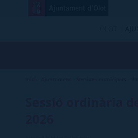
OLOT
AJU
Inici
>
Ajuntament
>
Sessions municipals
>
Pl
Sessió ordinària d
2026
Actes dels plens > Ordinària