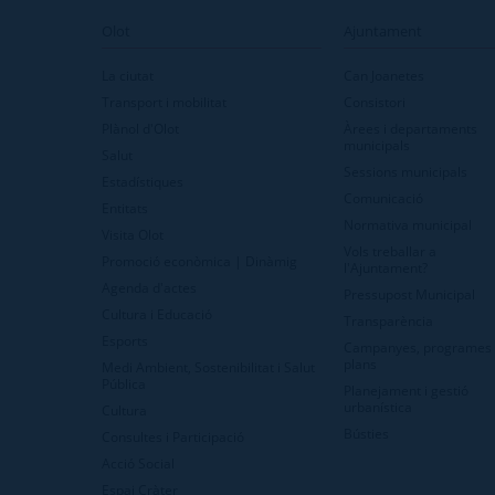
Olot
Ajuntament
La ciutat
Can Joanetes
Transport i mobilitat
Consistori
Plànol d'Olot
Àrees i departaments
municipals
Salut
Sessions municipals
Estadístiques
Comunicació
Entitats
Normativa municipal
Visita Olot
Vols treballar a
Promoció econòmica | Dinàmig
l'Ajuntament?
Agenda d'actes
Pressupost Municipal
Cultura i Educació
Transparència
Esports
Campanyes, programes 
plans
Medi Ambient, Sostenibilitat i Salut
Pública
Planejament i gestió
urbanística
Cultura
Bústies
Consultes i Participació
Acció Social
Espai Cràter