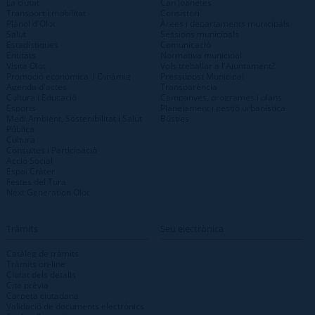
La ciutat
Can Joanetes
Transport i mobilitat
Consistori
Plànol d'Olot
Àrees i departaments municipals
Salut
Sessions municipals
Estadístiques
Comunicació
Entitats
Normativa municipal
Visita Olot
Vols treballar a l'Ajuntament?
Promoció econòmica | Dinàmig
Pressupost Municipal
Agenda d'actes
Transparència
Cultura i Educació
Campanyes, programes i plans
Esports
Planejament i gestió urbanística
Medi Ambient, Sostenibilitat i Salut
Bústies
Pública
Cultura
Consultes i Participació
Acció Social
Espai Cràter
Festes del Tura
Next Generation Olot
Tràmits
Seu electrònica
Catàleg de tràmits
Tràmits on-line
Ciutat dels detalls
Cita prèvia
Carpeta ciutadana
Validació de documents electrònics