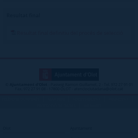
Resultat final
Resultat final definitiu del procés de selecció
©
Ajuntament d'Olot
- Passeig Ramon Guillamet, 2 - Tel. 972 27 91 01
Fax. 972 27 91 08 - 17800 OLOT - atenciociutadana@olot.cat
|
|
|
|
TELÈFONS D\'INTERÈS
MAP WEB
ACCESSIBILITAT
PRIVACITAT
|
PROTECCIÓ DE DADES
INTRANET
Olot
Ajuntament