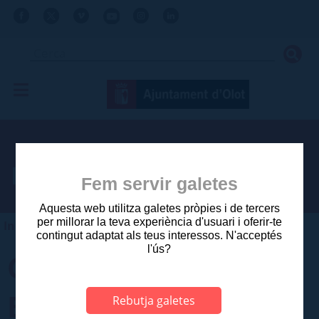
Procés selectiu
Fem servir galetes
Aquesta web utilitza galetes pròpies i de tercers
per millorar la teva experiència d'usuari i oferir-te
Inici
>
Ajuntament
>
Vols treballar a l'Ajuntament?
contingut adaptat als teus interessos. N'acceptés
l'ús?
Convocatòria proves
Borsa de treball
Rebutja galetes