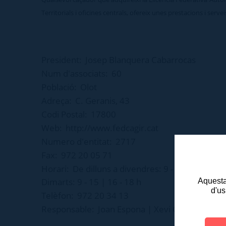
Territorials i oficines centrals, ofereix unes prestacions i serv
President:
Josep Blanquera Cabarrocas
Num d'associats:
60
Població:
Olot
Adreça:
C. Geranis, 43
Codi Postal:
17800
Web:
http://www.fedcagir.cat
Numero d'entitat:
2717
Fax:
972 20 05 71
Horari:
De dilluns a divendres: 9 - 15 h
Dimarts: 9 - 15 | 16 - 18 h
Aquesta 
d'us
Telèfon:
972 20 34 13
Responsable:
Joan Espona | Xevi Oliveras