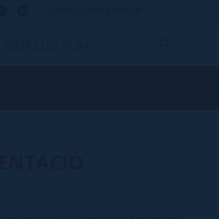
TELÈFONS D`INTERÈS
CONTACTE
FESTES DEL TURA
SENTACIÓ
aquesta, mitjançant la seva infraestructura de Representacions