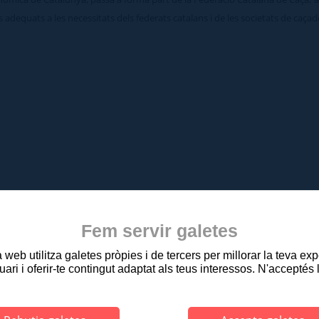
eis adequats a les necessitats dels federats catalans i de les societats de caça
Fem servir galetes
web utilitza galetes pròpies i de tercers per millorar la teva ex
uari i oferir-te contingut adaptat als teus interessos. N'acceptés 