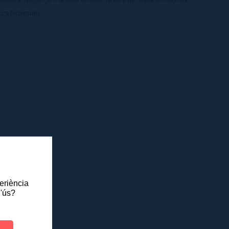
dors federades.
periència
l'ús?