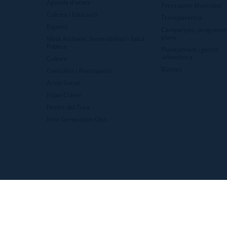
Agenda d'actes
Pressupost Municipal
Cultura i Educació
Transparència
Esports
Campanyes, programes
plans
Medi Ambient, Sostenibilitat i Salut
Pública
Planejament i gestió
urbanística
Cultura
Bústies
Consultes i Participació
Acció Social
Espai Cràter
Festes del Tura
Next Generation Olot