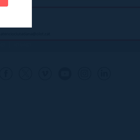
 - atenciociutadana@olot.cat
|
DES
INTRANET