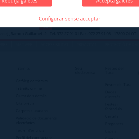
Rebutja galetes
Accepta galetes
Configurar sense acceptar
asseig Ramon Guillamet, 2 - Tel. 972 27 91 01 Fax. 972 27 91 08 - 17800 OLOT
|
|
|
|
ERÈS
MAP WEB
ACCESSIBILITAT
PRIVACITAT
PROTECCIÓ DE DA
Tràmits
Seu
Festes del
electrònica
Tura
Catàleg de tràmits
Festes del Tura
Tràmits on-line
Dades
Ciutat dels detalls
d'interès
Cita prèvia
Festes i
faràndula
Carpeta ciutadana
Cartells
Validació de documents
electrònics
Pregoners
Tauler d'anuncis
Espais
Perfil del contractant
Contacte