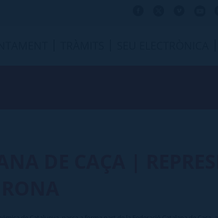
NTAMENT
TRÀMITS
SEU ELECTRÒNICA
ANA DE CAÇA | REPRE
GIRONA
nómica de Catalunya, passa a forma part de la Federació Catalana de Caça, 