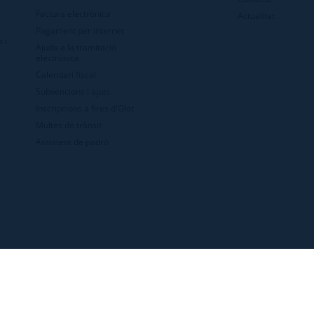
Factura electrònica
Actualitat
Pagament per internet
 i
Ajuda a la tramitació
electrònica
Calendari fiscal
Subvencions i ajuts
Inscripcions a fires d'Olot
Multes de trànsit
Assistent de padró