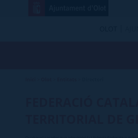
OLOT
AJU
Inici
>
Olot
>
Entitats
>
Directori
FEDERACIÓ CATAL
TERRITORIAL DE 
Qualsevol caçador que adquireixi la Llicència Federativa Auto