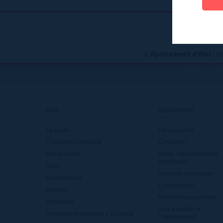
©
Ajuntament d'Olot
- P
TELÈFONS D\'INT
Olot
Ajuntament
La ciutat
Can Joanetes
Transport i mobilitat
Consistori
Plànol d'Olot
Àrees i departaments
municipals
Salut
Sessions municipals
Estadístiques
Comunicació
Entitats
Normativa municipal
Visita Olot
Vols treballar a
Promoció econòmica | Dinàmig
l'Ajuntament?