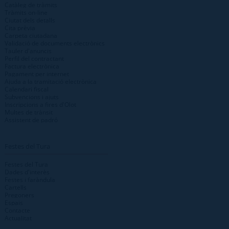
Catàleg de tràmits
Tràmits on-line
Ciutat dels detalls
Cita prèvia
Carpeta ciutadana
Validació de documents electrònics
Tauler d'anuncis
Perfil del contractant
Factura electrònica
Pagament per internet
Ajuda a la tramitació electrònica
Calendari fiscal
Subvencions i ajuts
Inscripcions a fires d'Olot
Multes de trànsit
Assistent de padró
Festes del Tura
Festes del Tura
Dades d'interès
Festes i faràndula
Cartells
Pregoners
Espais
Contacte
Actualitat