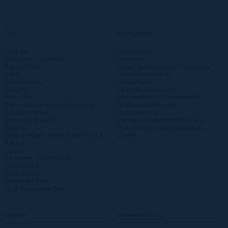
Olot
Ajuntament
La ciutat
Can Joanetes
Transport i mobilitat
Consistori
Plànol d'Olot
Àrees i departaments municipals
Salut
Sessions municipals
Estadístiques
Comunicació
Entitats
Normativa municipal
Visita Olot
Vols treballar a l'Ajuntament?
Promoció econòmica | Dinàmig
Pressupost Municipal
Agenda d'actes
Transparència
Cultura i Educació
Campanyes, programes i plans
Esports
Planejament i gestió urbanística
Medi Ambient, Sostenibilitat i Salut
Bústies
Pública
Cultura
Consultes i Participació
Acció Social
Espai Cràter
Festes del Tura
Next Generation Olot
Tràmits
Seu electrònica