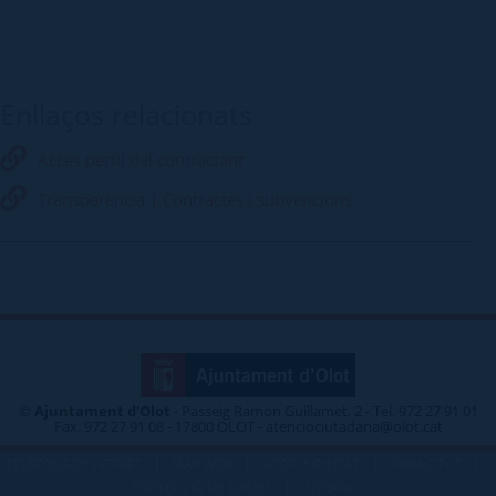
Enllaços relacionats
Accés perfil del contractant
Transparència | Contractes i subvencions
©
Ajuntament d'Olot
- Passeig Ramon Guillamet, 2 - Tel. 972 27 91 01
Fax. 972 27 91 08 - 17800 OLOT - atenciociutadana@olot.cat
|
|
|
|
TELÈFONS D\'INTERÈS
MAP WEB
ACCESSIBILITAT
PRIVACITAT
|
PROTECCIÓ DE DADES
INTRANET