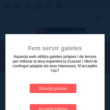
Fem servir galetes
Aquesta web utilitza galetes pròpies i de tercers
Perfil del contractant
per millorar la teva experiència d'usuari i oferir-te
contingut adaptat als teus interessos. N'acceptés
l'ús?
Inici
>
Tràmits
>
Perfil del contractant
Rebutja galetes
Gestió del perfil de contractant
Accepta galetes