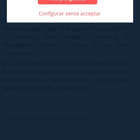
D'acord amb el que estableix l'article 53 del Reial
decret legislatiu 3/2011, de 14 de novembre, pel
Configurar sense acceptar
qual s'aprova el text refós de la Llei de contractes
del sector públic, i per tal de garantir l'accés públic a
la informació sobre l'activitat contractual de
l'Ajuntament d'Olot, es difon el seu perfil
contractant.
En aquest perfil s'hi inclouen les licitacions en curs,
les licitacions previstes, els contractes adjudicats
provisionalment i definitivament i la informació
general de l'òrgan de contractació.
DEPARTAMENT DE CONTRACTACIÓ