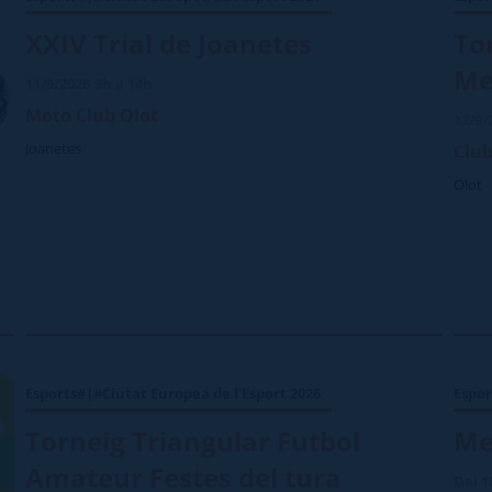
XXIV Trial de Joanetes
To
Me
11/9/2026
9h a 14h
Moto Club Olot
12/9/
Joanetes
Club
Olot
Esports#|#Ciutat Europea de l'Esport 2026
Espor
Torneig Triangular Futbol
Me
Amateur Festes del tura
Del 1