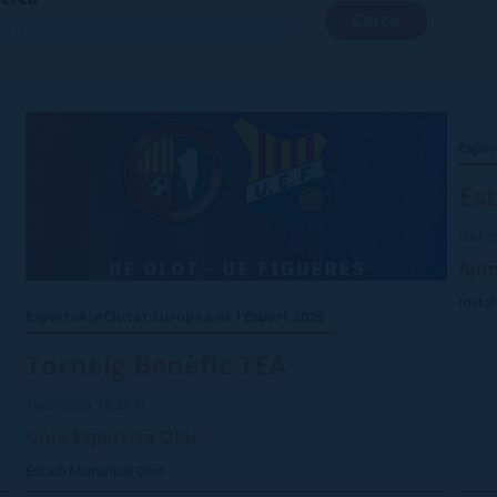
Espor
Est
Del 2
Aju
Instal
Esports#|#Ciutat Europea de l'Esport 2026
Torneig Benèfic TEA
19/8/2026
18:30 H
Unió Esportiva Olot
Estadi Municipal Olot