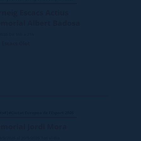
rneig Escacs Actius
morial Albert Badosa
2026
De 16h a 21h
 Escacs Olot
ts#|#Ciutat Europea de l'Esport 2026
morial Jordi Mora
8/9/2026 al 20/9/2026
Tot el dia