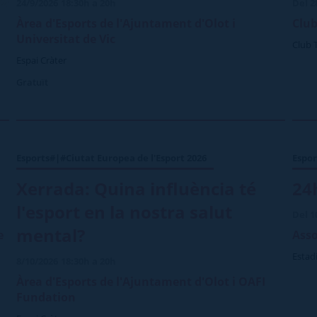
24/9/2026
18:30h a 20h
Del 2
Àrea d'Esports de l'Ajuntament d'Olot i
Club
Universitat de Vic
Club 
Espai Cràter
Gratuït
Esports#|#Ciutat Europea de l'Esport 2026
Espor
Xerrada: Quina influència té
24
l'esport en la nostra salut
Del 1
mental?
e
Asso
Estadi
8/10/2026
18:30h a 20h
Àrea d'Esports de l'Ajuntament d'Olot i OAFI
Fundation