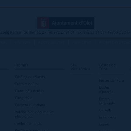
asseig Ramon Guillamet, 2 - Tel. 972 27 91 01 Fax. 972 27 91 08 - 17800 OLOT
|
|
|
|
ERÈS
MAP WEB
ACCESSIBILITAT
PRIVACITAT
PROTECCIÓ DE DA
Tràmits
Seu
Festes del
electrònica
Tura
Catàleg de tràmits
Festes del Tura
Tràmits on-line
Dades
Ciutat dels detalls
d'interès
Cita prèvia
Festes i
faràndula
Carpeta ciutadana
Cartells
Validació de documents
electrònics
Pregoners
Tauler d'anuncis
Espais
Perfil del contractant
Contacte