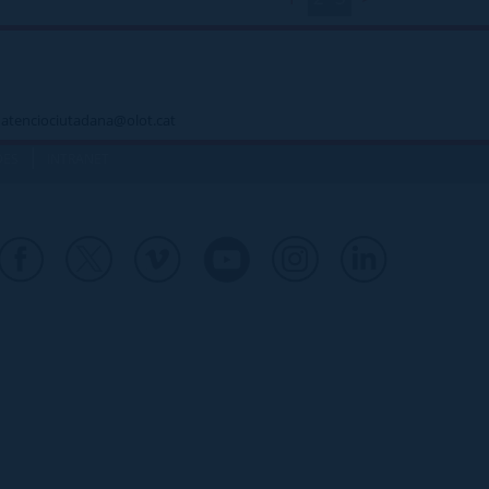
 - atenciociutadana@olot.cat
|
DES
INTRANET