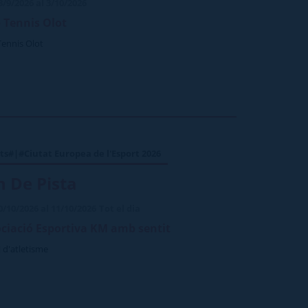
8/9/2026 al 3/10/2026
 Tennis Olot
Tennis Olot
ts#|#Ciutat Europea de l'Esport 2026
h De Pista
0/10/2026 al 11/10/2026
Tot el dia
ciació Esportiva KM amb sentit
 d'atletisme