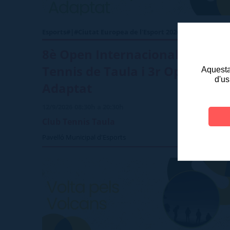
Esports#|#Ciutat Europea de l'Esport 2026
8è Open Internacional de
Tennis de Taula i 3r Open
Aquesta 
d'us
Adaptat
12/9/2026
08:30h a 20:30h
Club Tennis Taula
Pavelló Municipal d'Esports