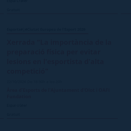
Espai Cràter
Gratuït
Esports#|#Ciutat Europea de l'Esport 2026
Xerrada "La importància de la
preparació física per evitar
lesions en l'esportista d'alta
competició"
22/10/2026
De 18:30h a les 20h
Àrea d'Esports de l'Ajuntament d'Olot i OAFI
Fundation
Espai cràter
Gratuït