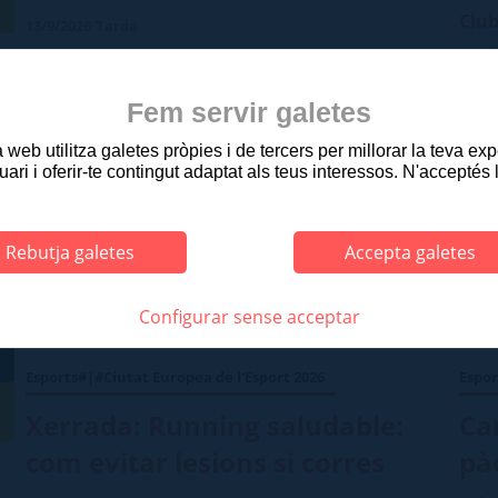
Club
13/9/2026
Tarda
Pavel
Joventut Sant Pere Màrtir
Camp Pic del Bac
Fem servir galetes
web utilitza galetes pròpies i de tercers per millorar la teva ex
uari i oferir-te contingut adaptat als teus interessos. N'acceptés 
Rebutja galetes
Accepta galetes
Configurar sense acceptar
Esports#|#Ciutat Europea de l'Esport 2026
Espor
Xerrada: Running saludable:
Ca
com evitar lesions si corres
pà