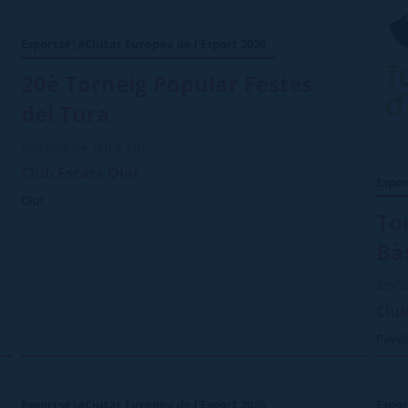
Esports#|#Ciutat Europea de l'Esport 2026
20è Torneig Popular Festes
del Tura
5/9/2026
De 16h a 21h
Club Escacs Olot
Espor
Olot
To
Bà
5/9/2
Club
Pavell
Esports#|#Ciutat Europea de l'Esport 2026
Espor