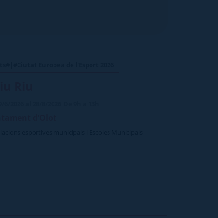
ts#|#Ciutat Europea de l'Esport 2026
iu Riu
9/6/2026 al 28/8/2026
De 9h a 13h
ntament d'Olot
·lacions esportives municipals i Escoles Municipals