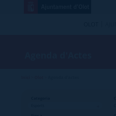
OLOT
AJU
Agenda d'Actes
Inici
>
Olot
>
Agenda d'actes
Categoria
C
Fins a
C