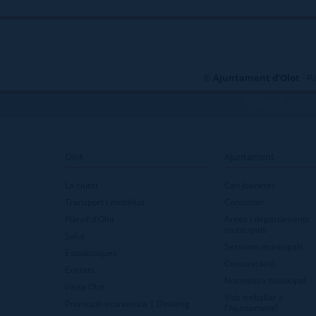
©
Ajuntament d'Olot
- P
TELÈFONS D\'INT
Olot
Ajuntament
La ciutat
Can Joanetes
Transport i mobilitat
Consistori
Plànol d'Olot
Àrees i departaments
municipals
Salut
Sessions municipals
Estadístiques
Comunicació
Entitats
Normativa municipal
Visita Olot
Vols treballar a
Promoció econòmica | Dinàmig
l'Ajuntament?