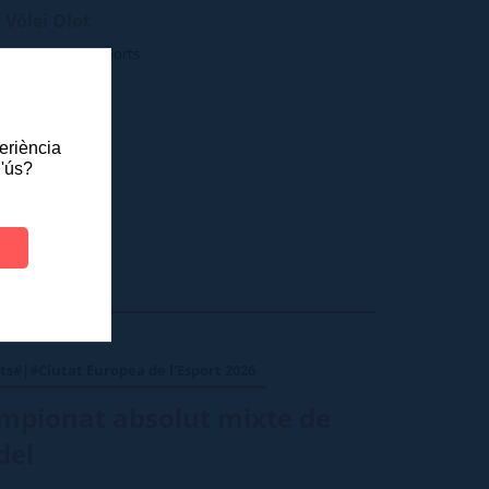
 Vòlei Olot
ló Municiapl d'Esports
periència
l'ús?
ts#|#Ciutat Europea de l'Esport 2026
mpionat absolut mixte de
del