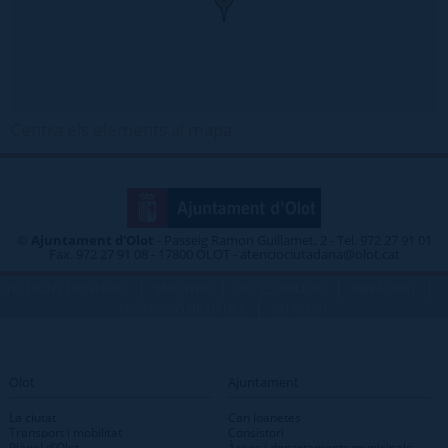
Centra els elements al mapa
©
Ajuntament d'Olot
- Passeig Ramon Guillamet, 2 - Tel. 972 27 91 01
Fax. 972 27 91 08 - 17800 OLOT - atenciociutadana@olot.cat
|
|
|
|
TELÈFONS D\'INTERÈS
MAP WEB
ACCESSIBILITAT
PRIVACITAT
|
PROTECCIÓ DE DADES
INTRANET
Olot
Ajuntament
La ciutat
Can Joanetes
Transport i mobilitat
Consistori
Plànol d'Olot
Àrees i departaments municipals