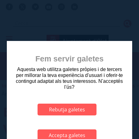
Fem servir galetes
Aquesta web utilitza galetes pròpies i de tercers
per millorar la teva experiència d'usuari i oferir-te
contingut adaptat als teus interessos. N'acceptés
Inici
>
Ajuntament
>
Àrees i departaments municipals
>
l'ús?
Àrees i departaments municipals
BIBLIOTECA MARIÀ
Rebutja galetes
VAYREDA
Accepta galetes