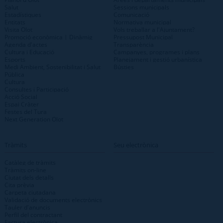
Salut
Sessions municipals
Estadístiques
Comunicació
Entitats
Normativa municipal
Visita Olot
Vols treballar a l'Ajuntament?
Promoció econòmica | Dinàmig
Pressupost Municipal
Agenda d'actes
Transparència
Cultura i Educació
Campanyes, programes i plans
Esports
Planejament i gestió urbanística
Medi Ambient, Sostenibilitat i Salut
Bústies
Pública
Cultura
Consultes i Participació
Acció Social
Espai Cràter
Festes del Tura
Next Generation Olot
Tràmits
Seu electrònica
Catàleg de tràmits
Tràmits on-line
Ciutat dels detalls
Cita prèvia
Carpeta ciutadana
Validació de documents electrònics
Tauler d'anuncis
Perfil del contractant
Factura electrònica