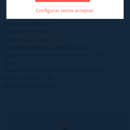
Configurar sense acceptar
Població:
Olot
Adreça:
C. del Pati, 2
Codi Postal:
17800
Email:
biblioteca@olot.cat
Web:
www.bibgirona.cat/biblioteca/olot
Horari:
De dilluns a dissabte: 9:30 - 13:30 h | 16 -
20:30 h
Dissabtes tancat durant les vacances escolars.
Telèfon:
972 26 11 48
Responsable:
Judit Badia