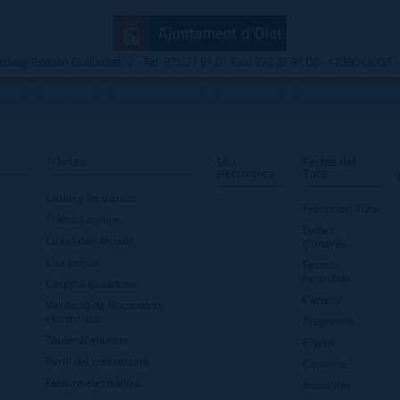
asseig Ramon Guillamet, 2 - Tel. 972 27 91 01 Fax. 972 27 91 08 - 17800 OLOT
|
|
|
|
ERÈS
MAP WEB
ACCESSIBILITAT
PRIVACITAT
PROTECCIÓ DE DA
Tràmits
Seu
Festes del
electrònica
Tura
Catàleg de tràmits
Festes del Tura
Tràmits on-line
Dades
Ciutat dels detalls
d'interès
Cita prèvia
Festes i
faràndula
Carpeta ciutadana
Cartells
Validació de documents
electrònics
Pregoners
Tauler d'anuncis
Espais
Perfil del contractant
Contacte
Factura electrònica
Actualitat