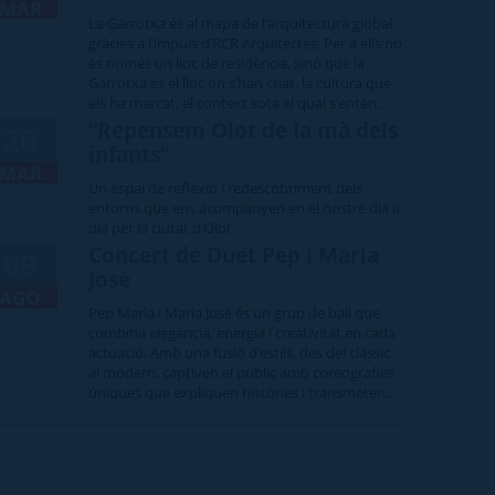
MAR
La Garrotxa és al mapa de l’arquitectura global
gràcies a l’impuls d’RCR Arquitectes. Per a ells no
és només un lloc de residència, sinó que la
Garrotxa és el lloc on s’han criat, la cultura que
els ha marcat, el context sota el qual s’entén...
“Repensem Olot de la mà dels
26
infants”
MAR
Un espai de reflexió i redescobriment dels
entorns que ens acompanyen en el nostre dia a
dia per la ciutat d’Olot.
Concert de Duet Pep i Maria
09
José
AGO
Pep Maria i Maria José és un grup de ball que
combina elegància, energia i creativitat en cada
actuació. Amb una fusió d’estils, des del clàssic
al modern, captiven el públic amb coreografies
úniques que expliquen històries i transmeten...