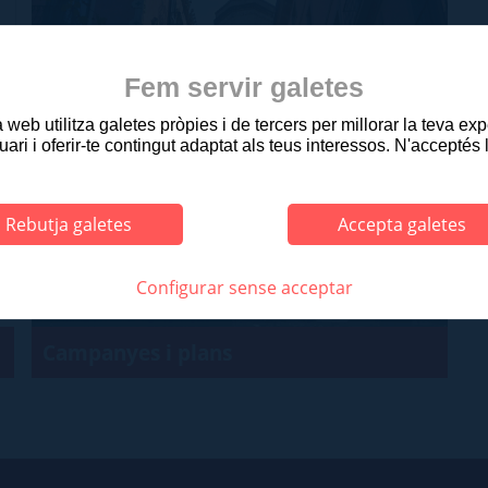
Fem servir galetes
web utilitza galetes pròpies i de tercers per millorar la teva ex
Projecte Nucli Antic d'Olot
uari i oferir-te contingut adaptat als teus interessos. N'acceptés 
Rebutja galetes
Accepta galetes
Configurar sense acceptar
Campanyes i plans