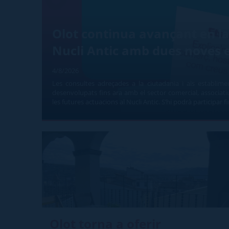
Olot continua avançant en la 
Nucli Antic amb dues noves 
4/8/2026
Les consultes adreçades a la ciutadania i als establime
desenvolupats fins ara amb el sector comercial, associatiu 
les futures actuacions al Nucli Antic. S’hi podrà participar 
Olot torna a oferir