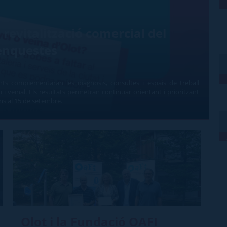
revitalització comercial del
enquestes
nts complementaran les diagnosis, consultes i espais de treball
i veïnal. Els resultats permetran continuar orientant i prioritzant
fins al 15 de setembre.
Olot i la Fundació OAFI