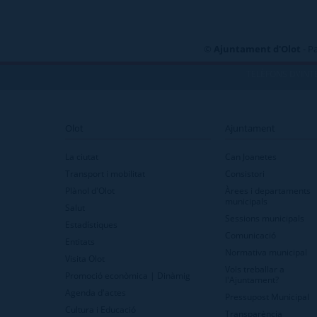
©
Ajuntament d'Olot
- P
TELÈFONS D\'INT
Olot
Ajuntament
La ciutat
Can Joanetes
Transport i mobilitat
Consistori
Plànol d'Olot
Àrees i departaments
municipals
Salut
Sessions municipals
Estadístiques
Comunicació
Entitats
Normativa municipal
Visita Olot
Vols treballar a
Promoció econòmica | Dinàmig
l'Ajuntament?
Agenda d'actes
Pressupost Municipal
Cultura i Educació
Transparència