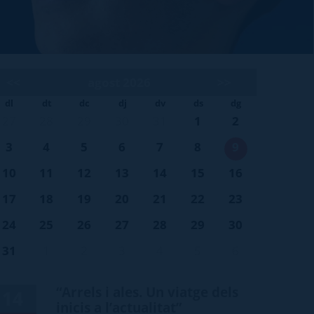
<<
agost 2026
>>
dl
dt
dc
dj
dv
ds
dg
27
28
29
30
31
1
2
3
4
5
6
7
8
9
10
11
12
13
14
15
16
17
18
19
20
21
22
23
24
25
26
27
28
29
30
31
1
2
3
4
5
6
“Arrels i ales. Un viatge dels
14
inicis a l’actualitat”