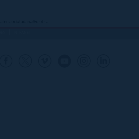
 - atenciociutadana@olot.cat
|
DES
INTRANET