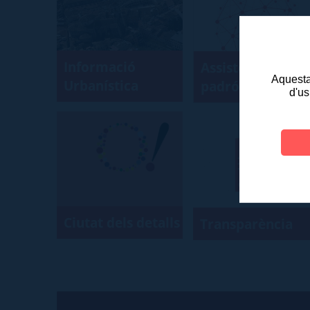
Informació
Assistent de
Aquesta 
Urbanística
padró
d'us
Ciutat dels detalls
Transparència