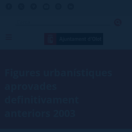
Figures urbanístiques
aprovades
definitivament
anteriors 2003