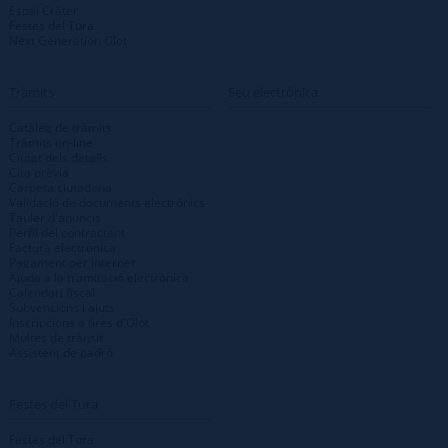
Espai Cràter
Festes del Tura
Next Generation Olot
Tràmits
Seu electrònica
Catàleg de tràmits
Tràmits on-line
Ciutat dels detalls
Cita prèvia
Carpeta ciutadana
Validació de documents electrònics
Tauler d'anuncis
Perfil del contractant
Factura electrònica
Pagament per internet
Ajuda a la tramitació electrònica
Calendari fiscal
Subvencions i ajuts
Inscripcions a fires d'Olot
Multes de trànsit
Assistent de padró
Festes del Tura
Festes del Tura