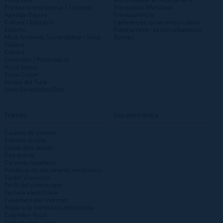
Promoció econòmica | Dinàmig
Pressupost Municipal
Agenda d'actes
Transparència
Cultura i Educació
Campanyes, programes i plans
Esports
Planejament i gestió urbanística
Medi Ambient, Sostenibilitat i Salut
Bústies
Pública
Cultura
Consultes i Participació
Acció Social
Espai Cràter
Festes del Tura
Next Generation Olot
Tràmits
Seu electrònica
Catàleg de tràmits
Tràmits on-line
Ciutat dels detalls
Cita prèvia
Carpeta ciutadana
Validació de documents electrònics
Tauler d'anuncis
Perfil del contractant
Factura electrònica
Pagament per internet
Ajuda a la tramitació electrònica
Calendari fiscal
Subvencions i ajuts