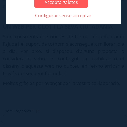
Accepta galetes
qüestió vinculada amb l'Ajuntament d'Olot.
Configurar sense acceptar
UN WEB PER OLOT I LA SEVA CIUTADANIA
Som conscients que només de forma conjunta i amb
l'ajuda i el suport de tothom s'aconsegueix millorar, dia
a dia. Per això, si disposeu d'alguna proposta o
consideració sobre el contingut, la usabilitat o el
disseny d'aquesta web no dubteu en fer-ho arribar a
través del següent formulari.
Moltes gràcies per avançat per la vostra col·laboració.
Nom i cognoms
*
[?]