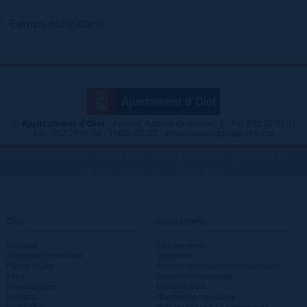
*
Camps obligatoris
©
Ajuntament d'Olot
- Passeig Ramon Guillamet, 2 - Tel. 972 27 91 01
Fax. 972 27 91 08 - 17800 OLOT - atenciociutadana@olot.cat
|
|
|
|
TELÈFONS D\'INTERÈS
MAP WEB
ACCESSIBILITAT
PRIVACITAT
|
PROTECCIÓ DE DADES
INTRANET
Olot
Ajuntament
La ciutat
Can Joanetes
Transport i mobilitat
Consistori
Plànol d'Olot
Àrees i departaments municipals
Salut
Sessions municipals
Estadístiques
Comunicació
Entitats
Normativa municipal
Visita Olot
Vols treballar a l'Ajuntament?