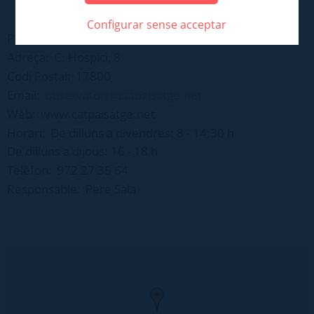
Configurar sense acceptar
Població:
Olot
Adreça:
C. Hospici, 8
Codi Postal:
17800
Email:
observatori@catpaisatge.net
Web:
www.catpaisatge.net
Horari:
De dilluns a divendres: 8 - 14:30 h
De dilluns a dijous: 16 - 18 h
Telèfon:
972 27 35 64
Responsable:
Pere Sala