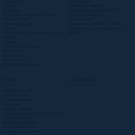
Estadístiques
Comunicació
Entitats
Normativa municipal
Visita Olot
Vols treballar a l'Ajuntament?
Promoció econòmica | Dinàmig
Pressupost Municipal
Agenda d'actes
Transparència
Cultura i Educació
Campanyes, programes i plans
Esports
Planejament i gestió urbanística
Medi Ambient, Sostenibilitat i Salut
Bústies
Pública
Cultura
Consultes i Participació
Acció Social
Espai Cràter
Festes del Tura
Next Generation Olot
Tràmits
Seu electrònica
Catàleg de tràmits
Tràmits on-line
Ciutat dels detalls
Cita prèvia
Carpeta ciutadana
Validació de documents electrònics
Tauler d'anuncis
Perfil del contractant
Factura electrònica
Pagament per internet