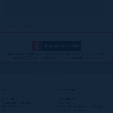
Centra els elements al mapa
©
Ajuntament d'Olot
- Passeig Ramon Guillamet, 2 - Tel. 972 27 91 01
Fax. 972 27 91 08 - 17800 OLOT - atenciociutadana@olot.cat
|
|
|
|
TELÈFONS D\'INTERÈS
MAP WEB
ACCESSIBILITAT
PRIVACITAT
|
PROTECCIÓ DE DADES
INTRANET
Olot
Ajuntament
La ciutat
Can Joanetes
Transport i mobilitat
Consistori
Plànol d'Olot
Àrees i departaments municipals
Salut
Sessions municipals