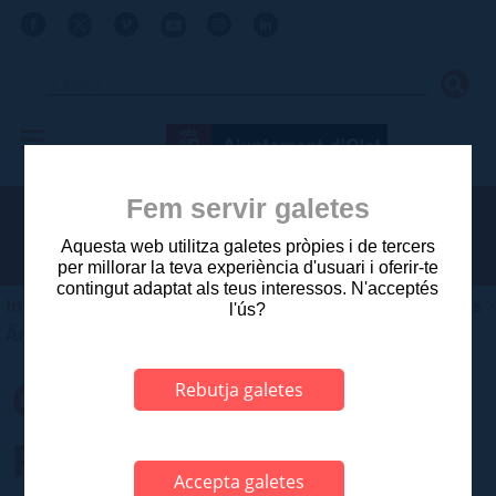
Fem servir galetes
Aquesta web utilitza galetes pròpies i de tercers
per millorar la teva experiència d'usuari i oferir-te
contingut adaptat als teus interessos. N'acceptés
Inici
>
Ajuntament
>
Àrees i departaments municipals
>
l'ús?
Àrees i departaments municipals
OBSERVATORI DEL
Rebutja galetes
PAISATGE
Accepta galetes