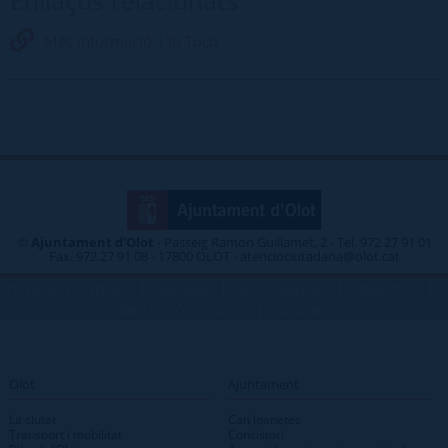
Enllaços relacionats
Més informació | Jo Toco
©
Ajuntament d'Olot
- Passeig Ramon Guillamet, 2 - Tel. 972 27 91 01
Fax. 972 27 91 08 - 17800 OLOT - atenciociutadana@olot.cat
|
|
|
|
TELÈFONS D\'INTERÈS
MAP WEB
ACCESSIBILITAT
PRIVACITAT
|
PROTECCIÓ DE DADES
INTRANET
Olot
Ajuntament
La ciutat
Can Joanetes
Transport i mobilitat
Consistori