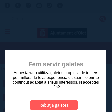
Fem servir galetes
Inici
>
Ajuntament
>
Comunicació
>
Actualitat
Aquesta web utilitza galetes pròpies i de tercers
per millorar la teva experiència d'usuari i oferir-te
El JOTOCO celebrarà
contingut adaptat als teus interessos. N'acceptés
l'ús?
la final al Firal amb
Rebutja galetes
tres grups joves