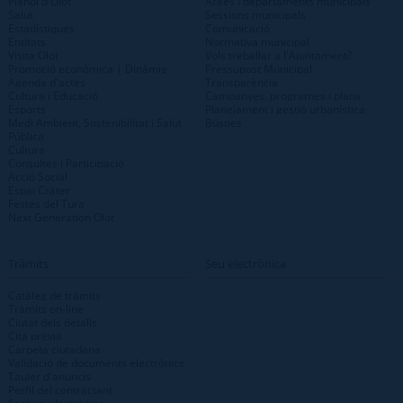
Plànol d'Olot
Àrees i departaments municipals
Salut
Sessions municipals
Estadístiques
Comunicació
Entitats
Normativa municipal
Visita Olot
Vols treballar a l'Ajuntament?
Promoció econòmica | Dinàmig
Pressupost Municipal
Agenda d'actes
Transparència
Cultura i Educació
Campanyes, programes i plans
Esports
Planejament i gestió urbanística
Medi Ambient, Sostenibilitat i Salut
Bústies
Pública
Cultura
Consultes i Participació
Acció Social
Espai Cràter
Festes del Tura
Next Generation Olot
Tràmits
Seu electrònica
Catàleg de tràmits
Tràmits on-line
Ciutat dels detalls
Cita prèvia
Carpeta ciutadana
Validació de documents electrònics
Tauler d'anuncis
Perfil del contractant
Factura electrònica