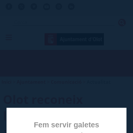
Inici
>
Ajuntament
>
Comunicació
>
Actualitat
Olot reconeix
l’alumnat que han
Fem servir galetes
assolit millors notes