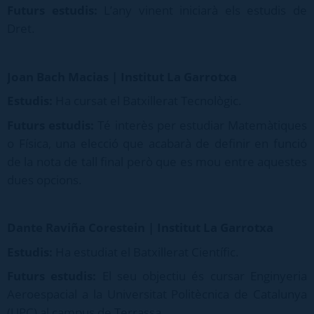
Futurs estudis:
L’any vinent iniciarà els estudis de
Dret.
Joan Bach Macias | Institut La Garrotxa
Estudis:
Ha cursat el Batxillerat Tecnològic.
Futurs estudis:
Té interès per estudiar Matemàtiques
o Física, una elecció que acabarà de definir en funció
de la nota de tall final però que es mou entre aquestes
dues opcions.
Dante Raviña Corestein | Institut La Garrotxa
Estudis:
Ha estudiat el Batxillerat Científic.
Futurs estudis:
El seu objectiu és cursar Enginyeria
Aeroespacial a la Universitat Politècnica de Catalunya
(UPC) al campus de Terrassa.