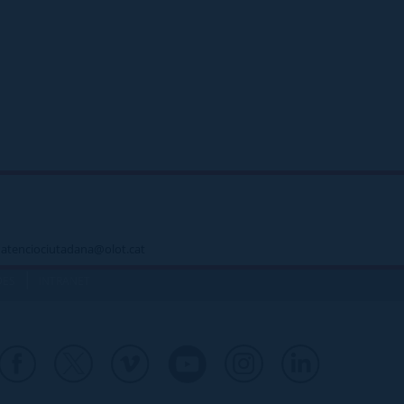
 - atenciociutadana@olot.cat
|
DES
INTRANET