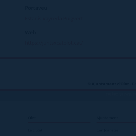
Portaveu
Estanis Vayreda Puigvert
Web
https://juntsxcatolot.cat/
©
Ajuntament d'Olot
- P
TELÈFONS D\'INT
Olot
Ajuntament
La ciutat
Can Joanetes