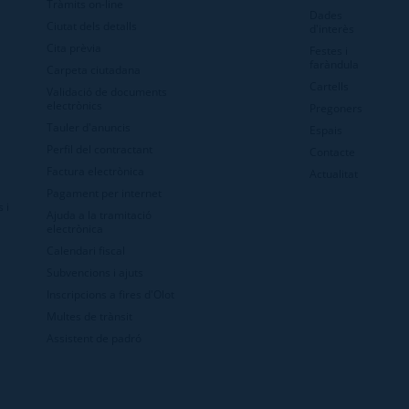
Tràmits on-line
Dades
Ciutat dels detalls
d'interès
Cita prèvia
Festes i
faràndula
Carpeta ciutadana
Cartells
Validació de documents
electrònics
Pregoners
Tauler d'anuncis
Espais
Perfil del contractant
Contacte
Factura electrònica
Actualitat
Pagament per internet
 i
Ajuda a la tramitació
electrònica
Calendari fiscal
Subvencions i ajuts
Inscripcions a fires d'Olot
Multes de trànsit
Assistent de padró