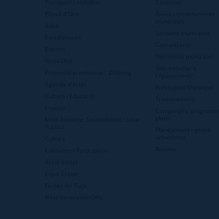
Transport i mobilitat
Consistori
Plànol d'Olot
Àrees i departaments
municipals
Salut
Sessions municipals
Estadístiques
Comunicació
Entitats
Normativa municipal
Visita Olot
Vols treballar a
Promoció econòmica | Dinàmig
l'Ajuntament?
Agenda d'actes
Pressupost Municipal
Cultura i Educació
Transparència
Esports
Campanyes, programes
plans
Medi Ambient, Sostenibilitat i Salut
Pública
Planejament i gestió
urbanística
Cultura
Bústies
Consultes i Participació
Acció Social
Espai Cràter
Festes del Tura
Next Generation Olot