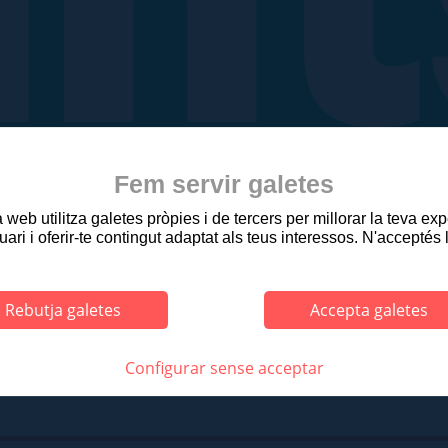
Fem servir galetes
web utilitza galetes pròpies i de tercers per millorar la teva ex
uari i oferir-te contingut adaptat als teus interessos. N'acceptés 
Rebutja galetes
Accepta galetes
Configurar sense acceptar