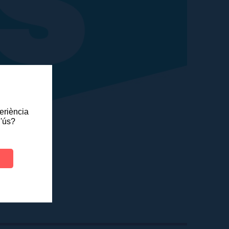
periència
l'ús?