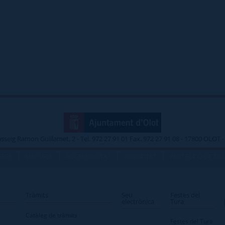
asseig Ramon Guillamet, 2 - Tel. 972 27 91 01 Fax. 972 27 91 08 - 17800 OLOT
|
|
|
|
ERÈS
MAP WEB
ACCESSIBILITAT
PRIVACITAT
PROTECCIÓ DE DA
Tràmits
Seu
Festes del
electrònica
Tura
Catàleg de tràmits
Festes del Tura