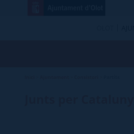
OLOT
AJU
Inici
>
Ajuntament
>
Consistori
>
Partits
Junts per Cataluny