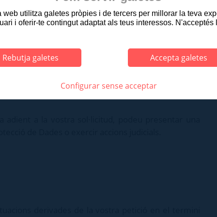
web utilitza galetes pròpies i de tercers per millorar la teva ex
u i del Consell de 27 d'abril de 2016, relatiu a la
uari i oferir-te contingut adaptat als teus interessos. N'acceptés 
les dades de caràcter personal i a la lliure circulació
Rebutja galetes
Accepta galetes
protecció de dades personals i garantia dels drets
Configurar sense acceptar
adient a la vostra sol·licitud, podeu presentar una
tecció de Dades o exercir accions judicials.
uacions derivades de la vostra petició en el termini