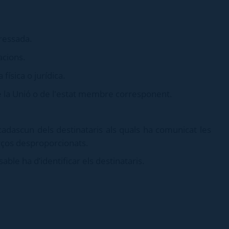
ressada.
acions.
física o jurídica.
de la Unió o de l'estat membre corresponent.
cadascun dels destinataris als quals ha comunicat les
orços desproporcionats.
sable ha d’identificar els destinataris.