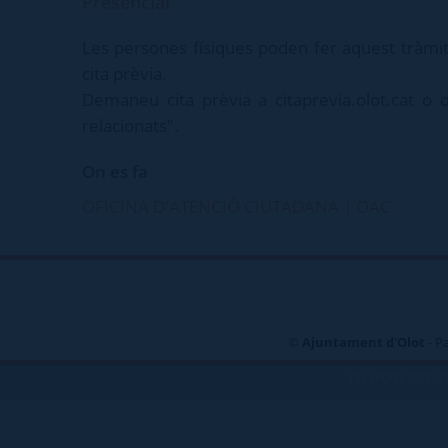
Presencial
Les persones físiques poden fer aquest tràmit
cita prèvia.
Demaneu cita prèvia a citaprevia.olot.cat o 
relacionats".
On es fa
OFICINA D'ATENCIÓ CIUTADANA | OAC
©
Ajuntament d'Olot
- P
TELÈFONS D\'INT