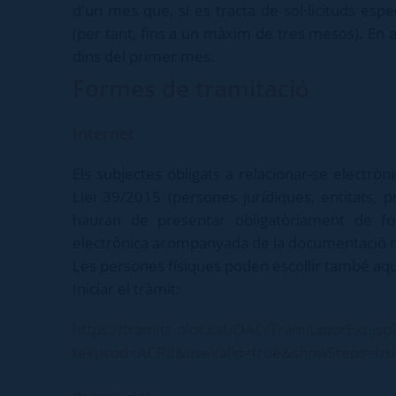
d'un mes que, si es tracta de sol·licituds e
(per tant, fins a un màxim de tres mesos). En a
dins del primer mes.
Formes de tramitació
Internet
Els subjectes obligats a relacionar-se electròn
Llei 39/2015 (persones jurídiques, entitats, p
hauran de presentar obligatòriament de fo
electrònica acompanyada de la documentació ne
Les persones físiques poden escollir també aqu
Iniciar el tràmit:
https://tramits.olot.cat/OAC/TramitadorExt.jsp
texpcod=ACR8&useValid=true&showSteps=tr