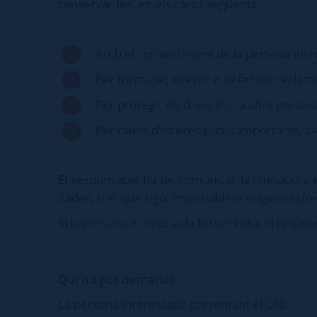
conservar-les, en els casos següents:
Amb el consentiment de la persona inte
Per formular, exercir o defensar reclam
Per protegir els drets d'una altra persona 
Per raons d'interès públic importants, 
El responsable ha de comunicar la limitació a 
dades, tret que sigui impossible o exigeixi esf
Si la persona interessada ho sol·licita, el respon
Qui ho pot demanar
La persona interessada presentant el DNI.