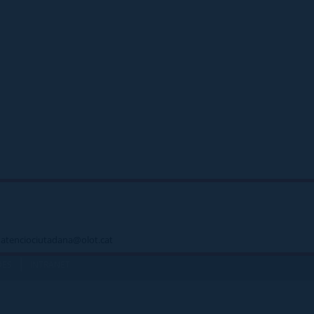
 - atenciociutadana@olot.cat
|
DES
INTRANET