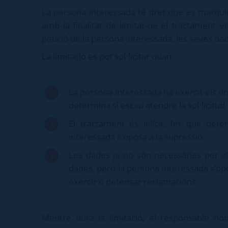
La persona interessada té dret que es marqui
amb la finalitat de limitar-ne el tractament e
petició de la persona interessada, les seves dad
La limitació es pot sol·licitar quan:
La persona interessada ha exercit els dr
determina si escau atendre la sol·licitud.
El tractament és il·lícit, fet que det
interessada s'oposa a la supressió.
Les dades ja no són necessàries per al
dades, però la persona interessada s’op
exercir o defensar reclamacions.
Mentre dura la limitació, el responsable no