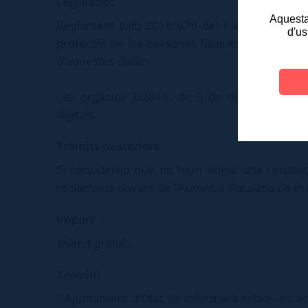
Legislació:
Aquesta 
Reglament (UE) 2016/679 del Parlament Europe
d'us
protecció de les persones físiques pel que fa a 
d'aquestes dades.
Llei orgànica 3/2018, de 5 de desembre, de 
digitals.
Tràmits posteriors
Si considereu que no hem donat una resposta 
reclamació davant de l’Autoritat Catalana de Pro
Import
Tràmit gratuït.
Termini
L’Ajuntament d’Olot us informarà sobre les act