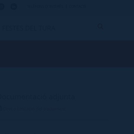
TELÈFONS D`INTERÈS
CONTACTE
FESTES DEL TURA
Documentació adjunta
Dret a limitació del tractament