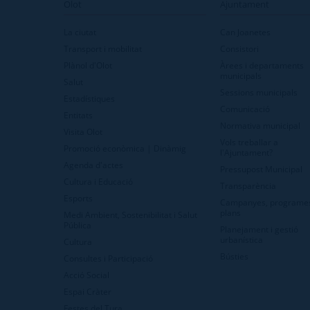
Olot
Ajuntament
La ciutat
Can Joanetes
Transport i mobilitat
Consistori
Plànol d'Olot
Àrees i departaments
municipals
Salut
Sessions municipals
Estadístiques
Comunicació
Entitats
Normativa municipal
Visita Olot
Vols treballar a
Promoció econòmica | Dinàmig
l'Ajuntament?
Agenda d'actes
Pressupost Municipal
Cultura i Educació
Transparència
Esports
Campanyes, programes
plans
Medi Ambient, Sostenibilitat i Salut
Pública
Planejament i gestió
urbanística
Cultura
Bústies
Consultes i Participació
Acció Social
Espai Cràter
Festes del Tura