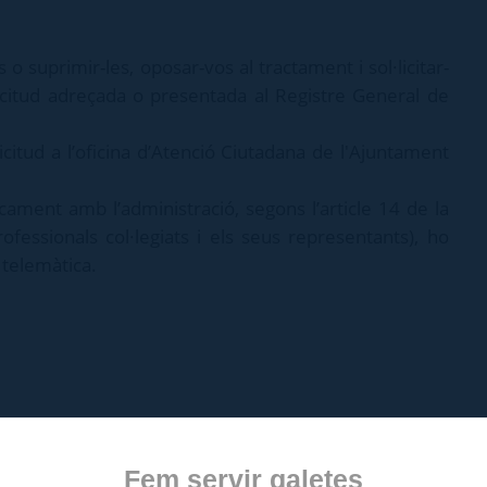
 o suprimir-les, oposar-vos al tractament i sol·licitar-
ol·licitud adreçada o presentada al Registre General de
icitud a l’oficina d’Atenció Ciutadana de l'Ajuntament
icament amb l’administració, segons l’article 14 de la
rofessionals col·legiats i els seus representants), ho
telemàtica.
Fem servir galetes