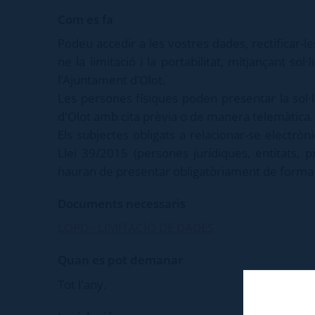
Com es fa
Podeu accedir a les vostres dades, rectificar-les
ne la limitació i la portabilitat, mitjançant s
l’Ajuntament d’Olot.
Les persones físiques poden presentar la sol·l
d'Olot amb cita prèvia o de manera telemàtica.
Els subjectes obligats a relacionar-se electròn
Llei 39/2015 (persones jurídiques, entitats, p
hauran de presentar obligatòriament de forma 
Documents necessaris
LOPD - LIMITACIÓ DE DADES
Quan es pot demanar
Tot l'any.