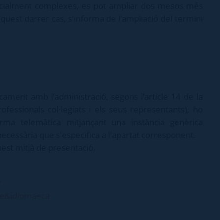
specialment complexes, es pot ampliar dos mesos més
quest darrer cas, s’informa de l’ampliació del termini
icament amb l’administració, segons l’article 14 de la
rofessionals col·legiats i els seus representants), ho
rma telemàtica mitjançant una instància genèrica
cessària que s'especifica a l'apartat corresponent.
est mitjà de presentació.
?
ue&idioma=ca