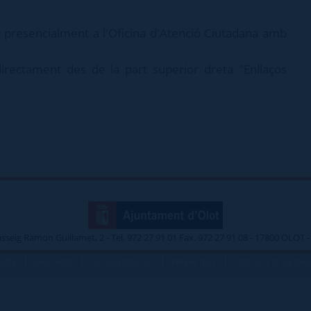
 presencialment a l'Oficina d'Atenció Ciutadana amb
directament des de la part superior dreta "Enllaços
asseig Ramon Guillamet, 2 - Tel. 972 27 91 01 Fax. 972 27 91 08 - 17800 OLOT
|
|
|
|
ERÈS
MAP WEB
ACCESSIBILITAT
PRIVACITAT
PROTECCIÓ DE DA