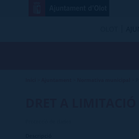
OLOT
AJU
Inici
>
Ajuntament
>
Normativa municipal
>
P
DRET A LIMITACI
Protecció de dades
Descripció