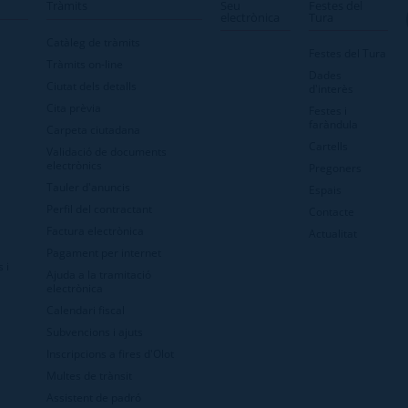
Tràmits
Seu
Festes del
electrònica
Tura
Catàleg de tràmits
Festes del Tura
Tràmits on-line
Dades
Ciutat dels detalls
d'interès
Cita prèvia
Festes i
faràndula
Carpeta ciutadana
Cartells
Validació de documents
electrònics
Pregoners
Tauler d'anuncis
Espais
Perfil del contractant
Contacte
Factura electrònica
Actualitat
Pagament per internet
 i
Ajuda a la tramitació
electrònica
Calendari fiscal
Subvencions i ajuts
Inscripcions a fires d'Olot
Multes de trànsit
Assistent de padró