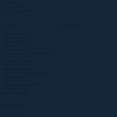
Espai Cràter
Festes del Tura
Next Generation Olot
Tràmits
Seu electrònica
Catàleg de tràmits
Tràmits on-line
Ciutat dels detalls
Cita prèvia
Carpeta ciutadana
Validació de documents electrònics
Tauler d'anuncis
Perfil del contractant
Factura electrònica
Pagament per internet
Ajuda a la tramitació electrònica
Calendari fiscal
Subvencions i ajuts
Inscripcions a fires d'Olot
Multes de trànsit
Assistent de padró
Festes del Tura
Festes del Tura