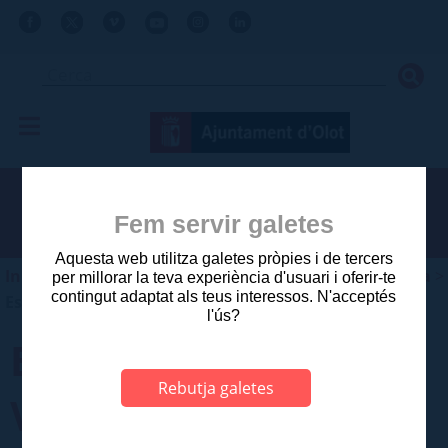
Fem servir galetes
Aquesta web utilitza galetes pròpies i de tercers
Inici
>
Ajuntament
>
Planejament i gestió urbanística
>
per millorar la teva experiència d'usuari i oferir-te
contingut adaptat als teus interessos. N'acceptés
Estudis aprovats anteriors a 2003
l'ús?
ESTUDI DE DETALL
Rebutja galetes
VOLUMS PARCEL.LA