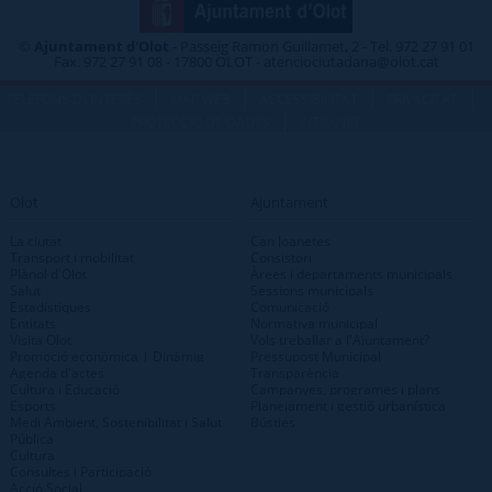
©
Ajuntament d'Olot
- Passeig Ramon Guillamet, 2 - Tel. 972 27 91 01
Fax. 972 27 91 08 - 17800 OLOT - atenciociutadana@olot.cat
|
|
|
|
TELÈFONS D\'INTERÈS
MAP WEB
ACCESSIBILITAT
PRIVACITAT
|
PROTECCIÓ DE DADES
INTRANET
Olot
Ajuntament
La ciutat
Can Joanetes
Transport i mobilitat
Consistori
Plànol d'Olot
Àrees i departaments municipals
Salut
Sessions municipals
Estadístiques
Comunicació
Entitats
Normativa municipal
Visita Olot
Vols treballar a l'Ajuntament?
Promoció econòmica | Dinàmig
Pressupost Municipal
Agenda d'actes
Transparència
Cultura i Educació
Campanyes, programes i plans
Esports
Planejament i gestió urbanística
Medi Ambient, Sostenibilitat i Salut
Bústies
Pública
Cultura
Consultes i Participació
Acció Social