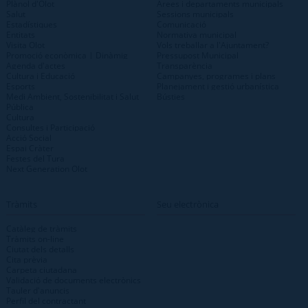
Plànol d'Olot
Àrees i departaments municipals
Salut
Sessions municipals
Estadístiques
Comunicació
Entitats
Normativa municipal
Visita Olot
Vols treballar a l'Ajuntament?
Promoció econòmica | Dinàmig
Pressupost Municipal
Agenda d'actes
Transparència
Cultura i Educació
Campanyes, programes i plans
Esports
Planejament i gestió urbanística
Medi Ambient, Sostenibilitat i Salut
Bústies
Pública
Cultura
Consultes i Participació
Acció Social
Espai Cràter
Festes del Tura
Next Generation Olot
Tràmits
Seu electrònica
Catàleg de tràmits
Tràmits on-line
Ciutat dels detalls
Cita prèvia
Carpeta ciutadana
Validació de documents electrònics
Tauler d'anuncis
Perfil del contractant