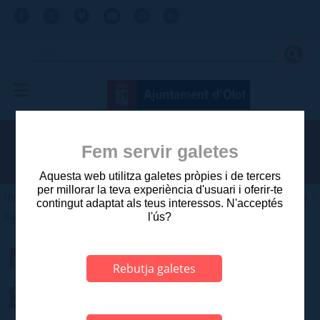
Fem servir galetes
Aquesta web utilitza galetes pròpies i de tercers
per millorar la teva experiència d'usuari i oferir-te
Inici
>
Ajuntament
>
Planejament i gestió urbanística
>
contingut adaptat als teus interessos. N'acceptés
Estudis aprovats anteriors a 2003
l'ús?
MODIFICACIÓ PLA
Rebutja galetes
ESPECIAL PASSEIG DE