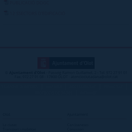
PUBLICACIÓ DOGC
12 SSECTORS D'EDIFICACIÓ
©
Ajuntament d'Olot
- Passeig Ramon Guillamet, 2 - Tel. 972 27 91 01
Fax. 972 27 91 08 - 17800 OLOT - atenciociutadana@olot.cat
|
|
|
|
TELÈFONS D\'INTERÈS
MAP WEB
ACCESSIBILITAT
PRIVACITAT
|
PROTECCIÓ DE DADES
INTRANET
Olot
Ajuntament
La ciutat
Can Joanetes
Transport i mobilitat
Consistori