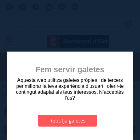
Fem servir galetes
Aquesta web utilitza galetes pròpies i de tercers
Inici
>
Ajuntament
>
Planejament i gestió urbanística
>
per millorar la teva experiència d'usuari i oferir-te
contingut adaptat als teus interessos. N'acceptés
Estudis aprovats anteriors a 2003
l'ús?
MODIFICACIÓ
Rebutja galetes
PUNTUAL POLÍGON B