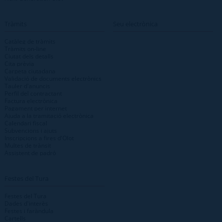
Tràmits
Seu electrònica
Catàleg de tràmits
Tràmits on-line
Ciutat dels detalls
Cita prèvia
Carpeta ciutadana
Validació de documents electrònics
Tauler d'anuncis
Perfil del contractant
Factura electrònica
Pagament per internet
Ajuda a la tramitació electrònica
Calendari fiscal
Subvencions i ajuts
Inscripcions a fires d'Olot
Multes de trànsit
Assistent de padró
Festes del Tura
Festes del Tura
Dades d'interès
Festes i faràndula
Cartells