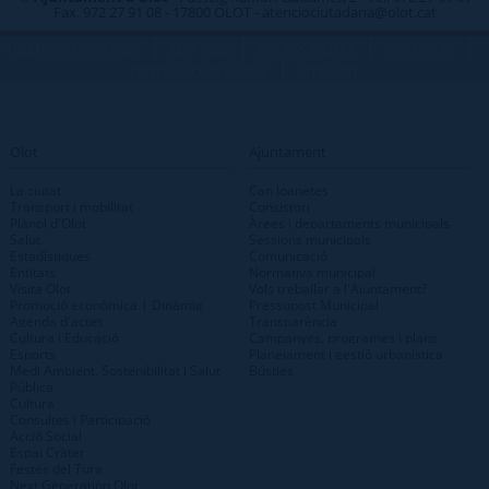
Fax. 972 27 91 08 - 17800 OLOT - atenciociutadana@olot.cat
|
|
|
|
TELÈFONS D\'INTERÈS
MAP WEB
ACCESSIBILITAT
PRIVACITAT
|
PROTECCIÓ DE DADES
INTRANET
Olot
Ajuntament
La ciutat
Can Joanetes
Transport i mobilitat
Consistori
Plànol d'Olot
Àrees i departaments municipals
Salut
Sessions municipals
Estadístiques
Comunicació
Entitats
Normativa municipal
Visita Olot
Vols treballar a l'Ajuntament?
Promoció econòmica | Dinàmig
Pressupost Municipal
Agenda d'actes
Transparència
Cultura i Educació
Campanyes, programes i plans
Esports
Planejament i gestió urbanística
Medi Ambient, Sostenibilitat i Salut
Bústies
Pública
Cultura
Consultes i Participació
Acció Social
Espai Cràter
Festes del Tura
Next Generation Olot