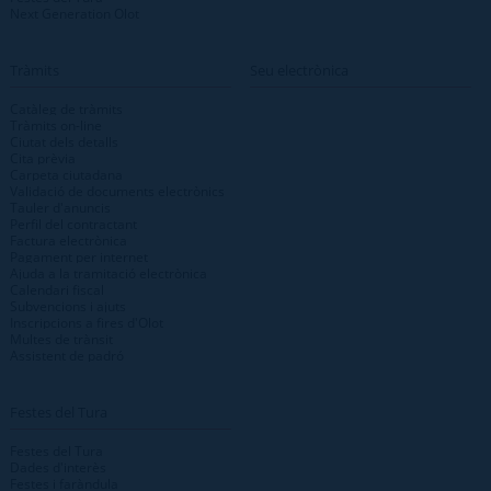
Next Generation Olot
Tràmits
Seu electrònica
Catàleg de tràmits
Tràmits on-line
Ciutat dels detalls
Cita prèvia
Carpeta ciutadana
Validació de documents electrònics
Tauler d'anuncis
Perfil del contractant
Factura electrònica
Pagament per internet
Ajuda a la tramitació electrònica
Calendari fiscal
Subvencions i ajuts
Inscripcions a fires d'Olot
Multes de trànsit
Assistent de padró
Festes del Tura
Festes del Tura
Dades d'interès
Festes i faràndula