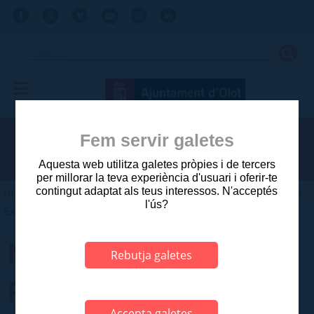
Fem servir galetes
Aquesta web utilitza galetes pròpies i de tercers
per millorar la teva experiència d'usuari i oferir-te
contingut adaptat als teus interessos. N'acceptés
Inici
>
Ajuntament
>
Planejament i gestió urbanística
>
l'ús?
Estudis aprovats posteriors a 2003
MAS LES FEIXES (*)
Rebutja galetes
Fitxa 117 del Catàleg
Accepta galetes