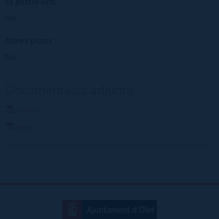
Es gestió urb.
No
Altres plans
No
Documentació adjunta
Anvers
Revers