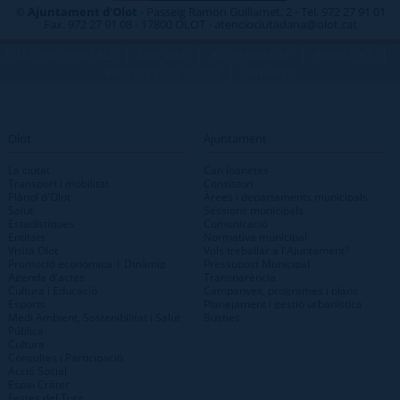
©
Ajuntament d'Olot
- Passeig Ramon Guillamet, 2 - Tel. 972 27 91 01
Fax. 972 27 91 08 - 17800 OLOT - atenciociutadana@olot.cat
|
|
|
|
TELÈFONS D\'INTERÈS
MAP WEB
ACCESSIBILITAT
PRIVACITAT
|
PROTECCIÓ DE DADES
INTRANET
Olot
Ajuntament
La ciutat
Can Joanetes
Transport i mobilitat
Consistori
Plànol d'Olot
Àrees i departaments municipals
Salut
Sessions municipals
Estadístiques
Comunicació
Entitats
Normativa municipal
Visita Olot
Vols treballar a l'Ajuntament?
Promoció econòmica | Dinàmig
Pressupost Municipal
Agenda d'actes
Transparència
Cultura i Educació
Campanyes, programes i plans
Esports
Planejament i gestió urbanística
Medi Ambient, Sostenibilitat i Salut
Bústies
Pública
Cultura
Consultes i Participació
Acció Social
Espai Cràter
Festes del Tura