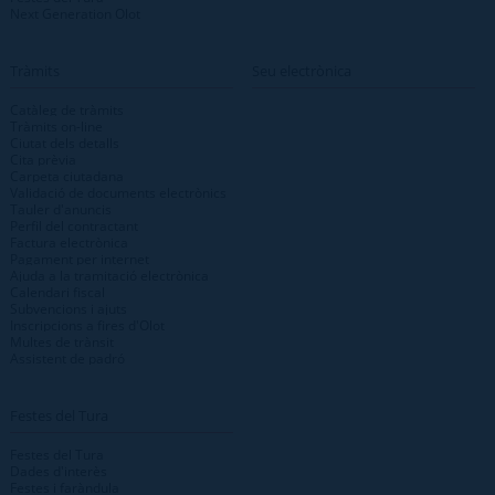
Next Generation Olot
Tràmits
Seu electrònica
Catàleg de tràmits
Tràmits on-line
Ciutat dels detalls
Cita prèvia
Carpeta ciutadana
Validació de documents electrònics
Tauler d'anuncis
Perfil del contractant
Factura electrònica
Pagament per internet
Ajuda a la tramitació electrònica
Calendari fiscal
Subvencions i ajuts
Inscripcions a fires d'Olot
Multes de trànsit
Assistent de padró
Festes del Tura
Festes del Tura
Dades d'interès
Festes i faràndula