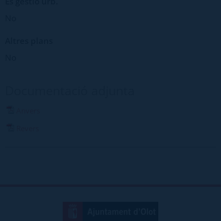
Es gestió urb.
No
Altres plans
No
Documentació adjunta
Anvers
Revers