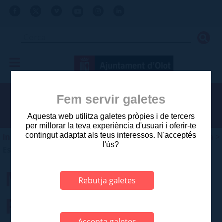
Fem servir galetes
Aquesta web utilitza galetes pròpies i de tercers
per millorar la teva experiència d'usuari i oferir-te
contingut adaptat als teus interessos. N'acceptés
Inici
>
Ajuntament
>
Planejament i gestió urbanística
>
l'ús?
Estudis aprovats posteriors a 2003
MAS VENTÓS (**)
Rebutja galetes
Fitxa 86 del Catàleg
Accepta galetes