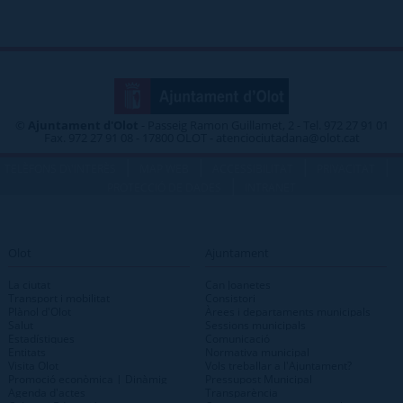
©
Ajuntament d'Olot
- Passeig Ramon Guillamet, 2 - Tel. 972 27 91 01
Fax. 972 27 91 08 - 17800 OLOT - atenciociutadana@olot.cat
|
|
|
|
TELÈFONS D\'INTERÈS
MAP WEB
ACCESSIBILITAT
PRIVACITAT
|
PROTECCIÓ DE DADES
INTRANET
Olot
Ajuntament
La ciutat
Can Joanetes
Transport i mobilitat
Consistori
Plànol d'Olot
Àrees i departaments municipals
Salut
Sessions municipals
Estadístiques
Comunicació
Entitats
Normativa municipal
Visita Olot
Vols treballar a l'Ajuntament?
Promoció econòmica | Dinàmig
Pressupost Municipal
Agenda d'actes
Transparència