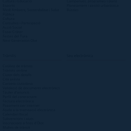
Cultura i Educació
Campanyes, programes i plans
Esports
Planejament i gestió urbanística
Medi Ambient, Sostenibilitat i Salut
Bústies
Pública
Cultura
Consultes i Participació
Acció Social
Espai Cràter
Festes del Tura
Next Generation Olot
Tràmits
Seu electrònica
Catàleg de tràmits
Tràmits on-line
Ciutat dels detalls
Cita prèvia
Carpeta ciutadana
Validació de documents electrònics
Tauler d'anuncis
Perfil del contractant
Factura electrònica
Pagament per internet
Ajuda a la tramitació electrònica
Calendari fiscal
Subvencions i ajuts
Inscripcions a fires d'Olot
Multes de trànsit