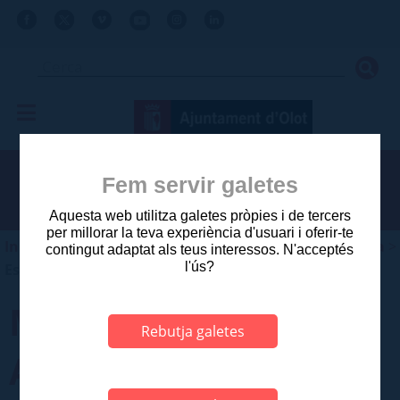
Fem servir galetes
Aquesta web utilitza galetes pròpies i de tercers
per millorar la teva experiència d'usuari i oferir-te
Inici
>
Ajuntament
>
Planejament i gestió urbanística
>
contingut adaptat als teus interessos. N'acceptés
l'ús?
Estudis aprovats posteriors a 2003
MODIFICACIÓ USOS
Rebutja galetes
ANTIC HOSPITAL DE