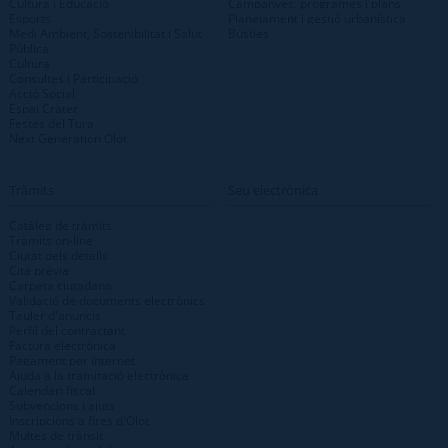
Cultura i Educació
Campanyes, programes i plans
Esports
Planejament i gestió urbanística
Medi Ambient, Sostenibilitat i Salut
Bústies
Pública
Cultura
Consultes i Participació
Acció Social
Espai Cràter
Festes del Tura
Next Generation Olot
Tràmits
Seu electrònica
Catàleg de tràmits
Tràmits on-line
Ciutat dels detalls
Cita prèvia
Carpeta ciutadana
Validació de documents electrònics
Tauler d'anuncis
Perfil del contractant
Factura electrònica
Pagament per internet
Ajuda a la tramitació electrònica
Calendari fiscal
Subvencions i ajuts
Inscripcions a fires d'Olot
Multes de trànsit