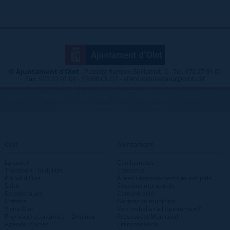
©
Ajuntament d'Olot
- Passeig Ramon Guillamet, 2 - Tel. 972 27 91 01
Fax. 972 27 91 08 - 17800 OLOT - atenciociutadana@olot.cat
|
|
|
|
TELÈFONS D\'INTERÈS
MAP WEB
ACCESSIBILITAT
PRIVACITAT
|
PROTECCIÓ DE DADES
INTRANET
Olot
Ajuntament
La ciutat
Can Joanetes
Transport i mobilitat
Consistori
Plànol d'Olot
Àrees i departaments municipals
Salut
Sessions municipals
Estadístiques
Comunicació
Entitats
Normativa municipal
Visita Olot
Vols treballar a l'Ajuntament?
Promoció econòmica | Dinàmig
Pressupost Municipal
Agenda d'actes
Transparència