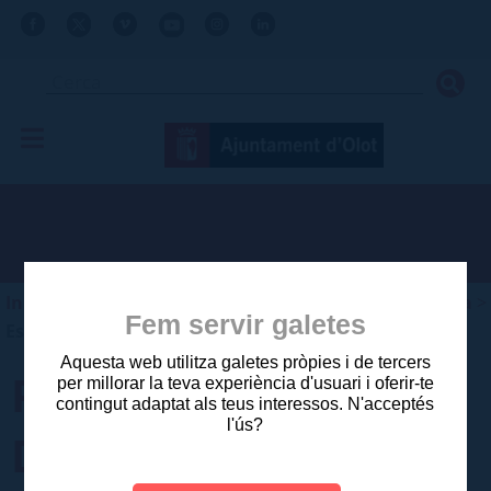
Inici
>
Ajuntament
>
Planejament i gestió urbanística
>
Fem servir galetes
Estudis aprovats posteriors a 2003
Aquesta web utilitza galetes pròpies i de tercers
PROJECTE EXECUTIU
per millorar la teva experiència d'usuari i oferir-te
contingut adaptat als teus interessos. N'acceptés
l'ús?
DE CONSTRUCCIÓ