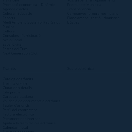
Visita Olot
Vols treballar a l'Ajuntament?
Promoció econòmica | Dinàmig
Pressupost Municipal
Agenda d'actes
Transparència
Cultura i Educació
Campanyes, programes i plans
Esports
Planejament i gestió urbanística
Medi Ambient, Sostenibilitat i Salut
Bústies
Pública
Cultura
Consultes i Participació
Acció Social
Espai Cràter
Festes del Tura
Next Generation Olot
Tràmits
Seu electrònica
Catàleg de tràmits
Tràmits on-line
Ciutat dels detalls
Cita prèvia
Carpeta ciutadana
Validació de documents electrònics
Tauler d'anuncis
Perfil del contractant
Factura electrònica
Pagament per internet
Ajuda a la tramitació electrònica
Calendari fiscal
Subvencions i ajuts