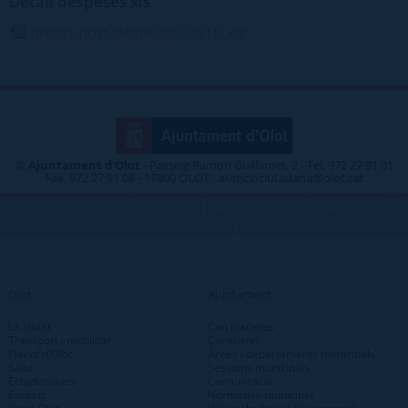
Detall despeses xls
pressupost-despeses-2018.xls
©
Ajuntament d'Olot
- Passeig Ramon Guillamet, 2 - Tel. 972 27 91 01
Fax. 972 27 91 08 - 17800 OLOT - atenciociutadana@olot.cat
|
|
|
|
TELÈFONS D\'INTERÈS
MAP WEB
ACCESSIBILITAT
PRIVACITAT
|
PROTECCIÓ DE DADES
INTRANET
Olot
Ajuntament
La ciutat
Can Joanetes
Transport i mobilitat
Consistori
Plànol d'Olot
Àrees i departaments municipals
Salut
Sessions municipals
Estadístiques
Comunicació
Entitats
Normativa municipal