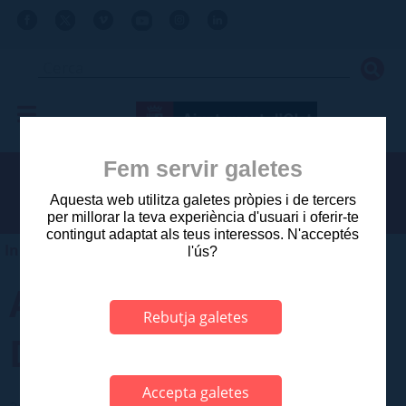
Fem servir galetes
Aquesta web utilitza galetes pròpies i de tercers
per millorar la teva experiència d'usuari i oferir-te
contingut adaptat als teus interessos. N'acceptés
Inici
>
Ajuntament
>
Pressupost Municipal
l'ús?
AJUNTAMENT
Rebutja galetes
D'OLOT 2018
Accepta galetes