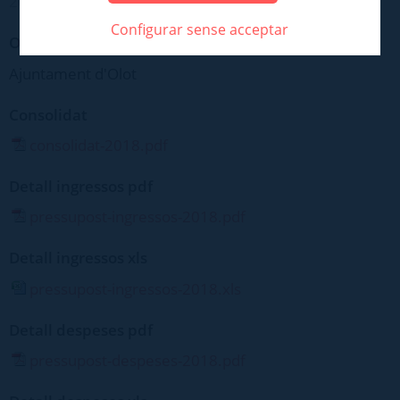
2018
Configurar sense acceptar
Organisme
Ajuntament d'Olot
Consolidat
consolidat-2018.pdf
Detall ingressos pdf
pressupost-ingressos-2018.pdf
Detall ingressos xls
pressupost-ingressos-2018.xls
Detall despeses pdf
pressupost-despeses-2018.pdf