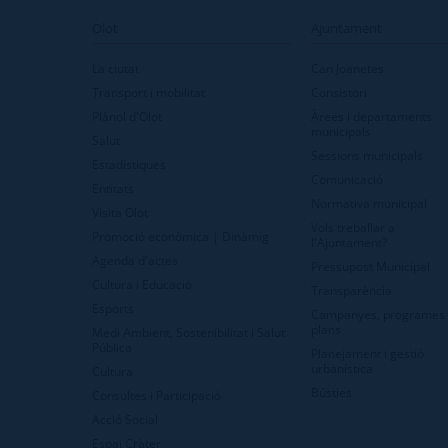
Olot
Ajuntament
La ciutat
Can Joanetes
Transport i mobilitat
Consistori
Plànol d'Olot
Àrees i departaments
municipals
Salut
Sessions municipals
Estadístiques
Comunicació
Entitats
Normativa municipal
Visita Olot
Vols treballar a
Promoció econòmica | Dinàmig
l'Ajuntament?
Agenda d'actes
Pressupost Municipal
Cultura i Educació
Transparència
Esports
Campanyes, programes 
plans
Medi Ambient, Sostenibilitat i Salut
Pública
Planejament i gestió
urbanística
Cultura
Bústies
Consultes i Participació
Acció Social
Espai Cràter