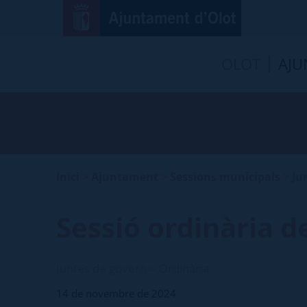
OLOT
AJU
Inici
>
Ajuntament
>
Sessions municipals
>
Ju
Sessió ordinària 
Juntes de govern > Ordinària
14 de novembre de 2024