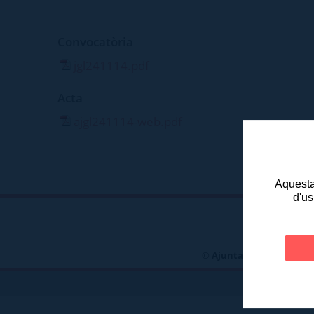
Convocatòria
jgl241114.pdf
Acta
ajgl241114-web.pdf
Aquesta 
d'us
©
Ajuntament d'Olot
- P
TELÈFONS D\'INT