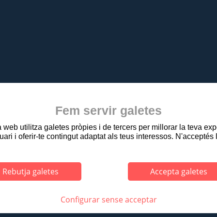
Fem servir galetes
web utilitza galetes pròpies i de tercers per millorar la teva ex
uari i oferir-te contingut adaptat als teus interessos. N'acceptés 
Rebutja galetes
Accepta galetes
asseig Ramon Guillamet, 2 - Tel. 972 27 91 01 Fax. 972 27 91 08 - 17800 OLOT
|
|
|
|
ERÈS
MAP WEB
ACCESSIBILITAT
PRIVACITAT
PROTECCIÓ DE DA
Configurar sense acceptar