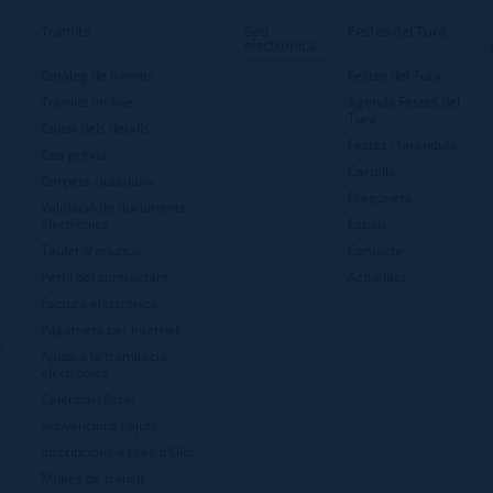
Tràmits
Seu
Festes del Tura
electrònica
Catàleg de tràmits
Festes del Tura
Tràmits on-line
Agenda Festes del
Tura
Ciutat dels detalls
Festes i faràndula
Cita prèvia
Cartells
Carpeta ciutadana
Pregoners
Validació de documents
electrònics
Espais
Tauler d'anuncis
Contacte
Perfil del contractant
Actualitat
Factura electrònica
Pagament per internet
i
Ajuda a la tramitació
electrònica
Calendari fiscal
Subvencions i ajuts
Inscripcions a fires d'Olot
Multes de trànsit