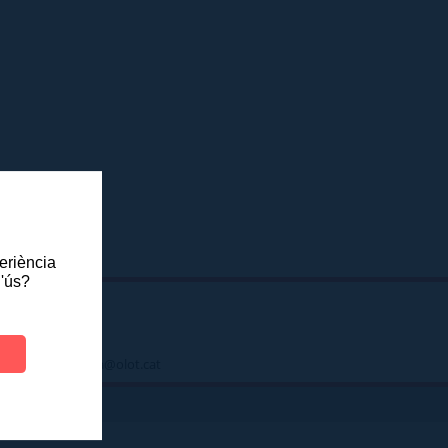
periència
l'ús?
 - atenciociutadana@olot.cat
|
DES
INTRANET