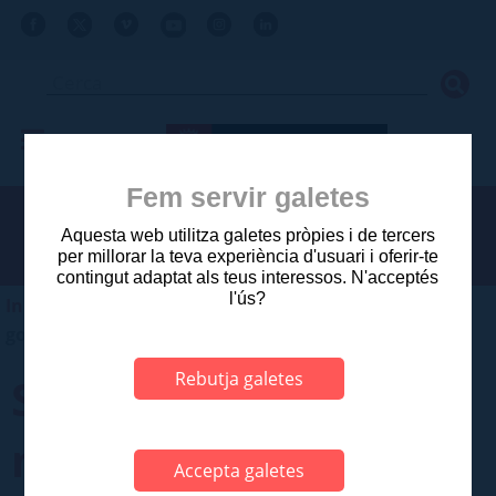
Fem servir galetes
Aquesta web utilitza galetes pròpies i de tercers
per millorar la teva experiència d'usuari i oferir-te
contingut adaptat als teus interessos. N'acceptés
l'ús?
Inici
>
Ajuntament
>
Sessions municipals
>
Junta de
govern local
Rebutja galetes
Sessió ordinària del
mes de setembre del
Accepta galetes