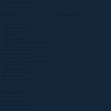
Next Generation Olot
Tràmits
Seu electrònica
Catàleg de tràmits
Tràmits on-line
Ciutat dels detalls
Cita prèvia
Carpeta ciutadana
Validació de documents electrònics
Tauler d'anuncis
Perfil del contractant
Factura electrònica
Pagament per internet
Ajuda a la tramitació electrònica
Calendari fiscal
Subvencions i ajuts
Inscripcions a fires d'Olot
Multes de trànsit
Assistent de padró
Festes del Tura
Festes del Tura
Agenda Festes del Tura
Festes i faràndula