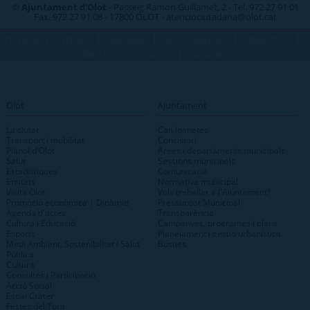
©
Ajuntament d'Olot
- Passeig Ramon Guillamet, 2 - Tel. 972 27 91 01
Fax. 972 27 91 08 - 17800 OLOT - atenciociutadana@olot.cat
|
|
|
|
TELÈFONS D\'INTERÈS
MAP WEB
ACCESSIBILITAT
PRIVACITAT
|
PROTECCIÓ DE DADES
INTRANET
Olot
Ajuntament
La ciutat
Can Joanetes
Transport i mobilitat
Consistori
Plànol d'Olot
Àrees i departaments municipals
Salut
Sessions municipals
Estadístiques
Comunicació
Entitats
Normativa municipal
Visita Olot
Vols treballar a l'Ajuntament?
Promoció econòmica | Dinàmig
Pressupost Municipal
Agenda d'actes
Transparència
Cultura i Educació
Campanyes, programes i plans
Esports
Planejament i gestió urbanística
Medi Ambient, Sostenibilitat i Salut
Bústies
Pública
Cultura
Consultes i Participació
Acció Social
Espai Cràter
Festes del Tura