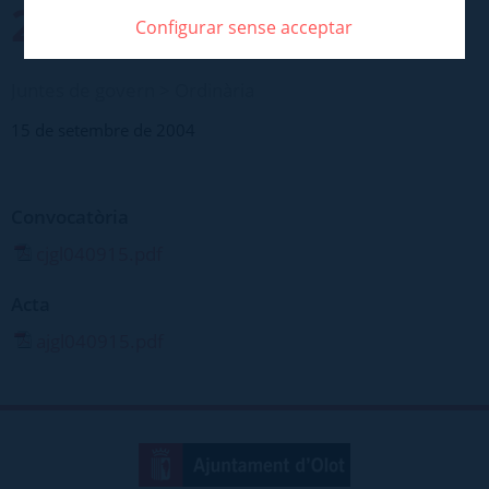
2004
Configurar sense acceptar
Juntes de govern > Ordinària
15 de setembre de 2004
Convocatòria
cjgl040915.pdf
Acta
ajgl040915.pdf