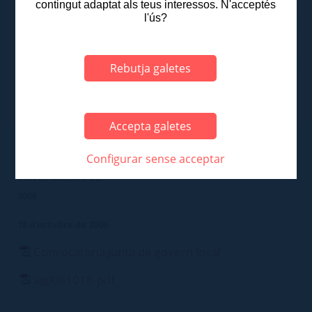
Des de
contingut adaptat als teus interessos. N'acceptés
l'ús?
Fins a
Rebutja galetes
Accepta galetes
Configurar sense acceptar
Sessió ordinària del
mes de octubre del
2006
18 d'octubre de 2006
Convocatòria junta de govern local
ajgl061018.pdf