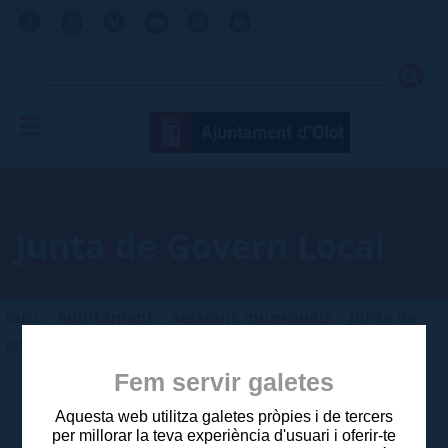
Junta de Govern Local
Inici
>
Ajuntament
>
Sessions municipals
>
Junta de
govern local
Fem servir galetes
Categoria
Aquesta web utilitza galetes pròpies i de tercers
per millorar la teva experiència d'usuari i oferir-te