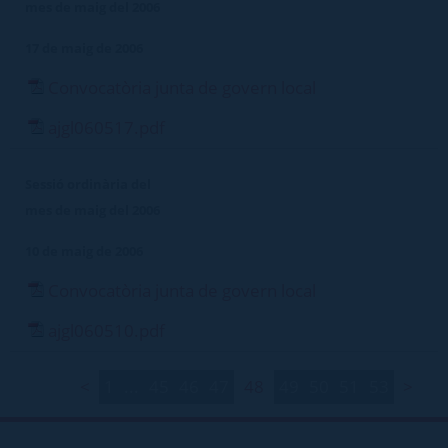
mes de maig del 2006
17 de maig de 2006
Convocatòria junta de govern local
ajgl060517.pdf
Sessió ordinària del
mes de maig del 2006
10 de maig de 2006
Convocatòria junta de govern local
ajgl060510.pdf
<
1
...
45
46
47
48
49
50
51
53
>