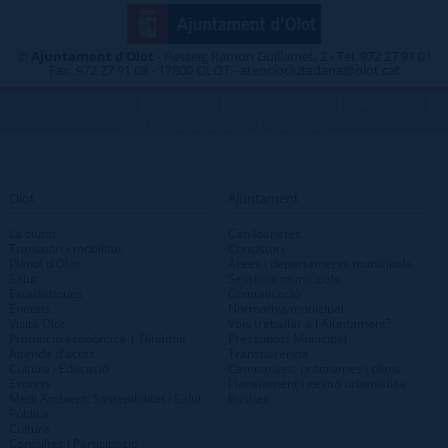
©
Ajuntament d'Olot
- Passeig Ramon Guillamet, 2 - Tel. 972 27 91 01
Fax. 972 27 91 08 - 17800 OLOT - atenciociutadana@olot.cat
|
|
|
|
TELÈFONS D\'INTERÈS
MAP WEB
ACCESSIBILITAT
PRIVACITAT
|
PROTECCIÓ DE DADES
INTRANET
Olot
Ajuntament
La ciutat
Can Joanetes
Transport i mobilitat
Consistori
Plànol d'Olot
Àrees i departaments municipals
Salut
Sessions municipals
Estadístiques
Comunicació
Entitats
Normativa municipal
Visita Olot
Vols treballar a l'Ajuntament?
Promoció econòmica | Dinàmig
Pressupost Municipal
Agenda d'actes
Transparència
Cultura i Educació
Campanyes, programes i plans
Esports
Planejament i gestió urbanística
Medi Ambient, Sostenibilitat i Salut
Bústies
Pública
Cultura
Consultes i Participació