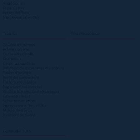
Acció Social
Espai Cràter
Festes del Tura
Next Generation Olot
Tràmits
Seu electrònica
Catàleg de tràmits
Tràmits on-line
Ciutat dels detalls
Cita prèvia
Carpeta ciutadana
Validació de documents electrònics
Tauler d'anuncis
Perfil del contractant
Factura electrònica
Pagament per internet
Ajuda a la tramitació electrònica
Calendari fiscal
Subvencions i ajuts
Inscripcions a fires d'Olot
Multes de trànsit
Assistent de padró
Festes del Tura