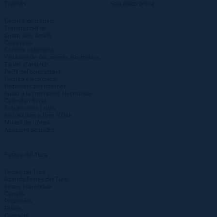
Tràmits
Seu electrònica
Catàleg de tràmits
Tràmits on-line
Ciutat dels detalls
Cita prèvia
Carpeta ciutadana
Validació de documents electrònics
Tauler d'anuncis
Perfil del contractant
Factura electrònica
Pagament per internet
Ajuda a la tramitació electrònica
Calendari fiscal
Subvencions i ajuts
Inscripcions a fires d'Olot
Multes de trànsit
Assistent de padró
Festes del Tura
Festes del Tura
Agenda Festes del Tura
Festes i faràndula
Cartells
Pregoners
Espais
Contacte