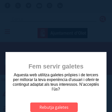
Procés selectiu
Fem servir galetes
Aquesta web utilitza galetes pròpies i de tercers
Inici
>
Ajuntament
>
Vols treballar a l'Ajuntament?
per millorar la teva experiència d'usuari i oferir-te
contingut adaptat als teus interessos. N'acceptés
l'ús?
4 Places de tècnic/a
auxiliar de biblioteca
Rebutja galetes