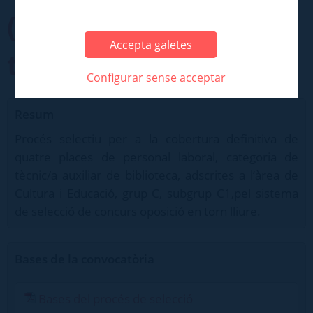
(concurs oposició en
Accepta galetes
torn lliure)
Configurar sense acceptar
Resum
Procés selectiu per a la cobertura definitiva de
quatre places de personal laboral, categoria de
tècnic/a auxiliar de biblioteca, adscrites a l’àrea de
Cultura i Educació, grup C, subgrup C1,pel sistema
de selecció de concurs oposició en torn lliure.
Bases de la convocatòria
Bases del procés de selecció