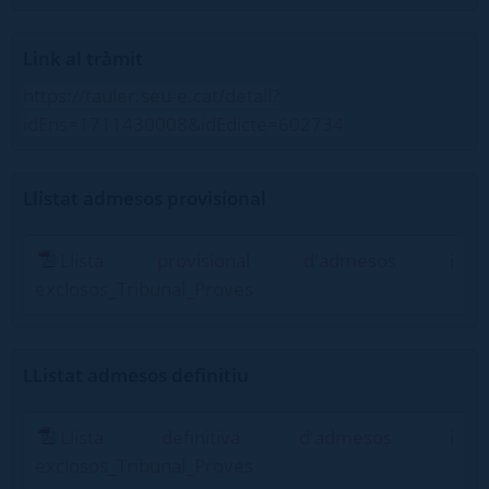
Link al tràmit
https://tauler.seu-e.cat/detall?
idEns=1711430008&idEdicte=602734
Llistat admesos provisional
Llista provisional d'admesos i
exclosos_Tribunal_Proves
LListat admesos definitiu
Llista definitiva d'admesos i
exclosos_Tribunal_Proves