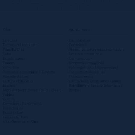
|
|
|
|
TELÈFONS D\'INTERÈS
MAP WEB
ACCESSIBILITAT
PRIVACITAT
|
PROTECCIÓ DE DADES
INTRANET
Olot
Ajuntament
La ciutat
Can Joanetes
Transport i mobilitat
Consistori
Plànol d'Olot
Àrees i departaments municipals
Salut
Sessions municipals
Estadístiques
Comunicació
Entitats
Normativa municipal
Visita Olot
Vols treballar a l'Ajuntament?
Promoció econòmica | Dinàmig
Pressupost Municipal
Agenda d'actes
Transparència
Cultura i Educació
Campanyes, programes i plans
Esports
Planejament i gestió urbanística
Medi Ambient, Sostenibilitat i Salut
Bústies
Pública
Cultura
Consultes i Participació
Acció Social
Espai Cràter
Festes del Tura
Next Generation Olot