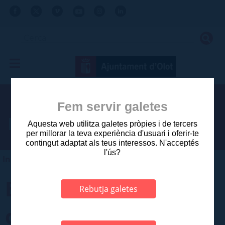
Fem servir galetes
Procés selectiu
Aquesta web utilitza galetes pròpies i de tercers
per millorar la teva experiència d'usuari i oferir-te
contingut adaptat als teus interessos. N'acceptés
l'ús?
Inici
>
Ajuntament
>
Vols treballar a l'Ajuntament?
Borsa de treball
Rebutja galetes
d'ocupació temporal