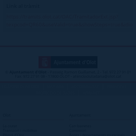
Link al tràmit
https://tramits.olot.cat/OAC/TramitadorExt.jsp?
texpcod=QR60&useValid=true&showSteps=true&idio
©
Ajuntament d'Olot
- Passeig Ramon Guillamet, 2 - Tel. 972 27 91 01
Fax. 972 27 91 08 - 17800 OLOT - atenciociutadana@olot.cat
|
|
|
|
TELÈFONS D\'INTERÈS
MAP WEB
ACCESSIBILITAT
PRIVACITAT
|
PROTECCIÓ DE DADES
INTRANET
Olot
Ajuntament
La ciutat
Can Joanetes
Transport i mobilitat
Consistori
Plànol d'Olot
Àrees i departaments municipals