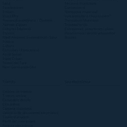
Salut
Sessions municipals
Estadístiques
Comunicació
Entitats
Normativa municipal
Visita Olot
Vols treballar a l'Ajuntament?
Promoció econòmica | Dinàmig
Pressupost Municipal
Agenda d'actes
Transparència
Cultura i Educació
Campanyes, programes i plans
Esports
Planejament i gestió urbanística
Medi Ambient, Sostenibilitat i Salut
Bústies
Pública
Cultura
Consultes i Participació
Acció Social
Espai Cràter
Festes del Tura
Next Generation Olot
Tràmits
Seu electrònica
Catàleg de tràmits
Tràmits on-line
Ciutat dels detalls
Cita prèvia
Carpeta ciutadana
Validació de documents electrònics
Tauler d'anuncis
Perfil del contractant
Factura electrònica