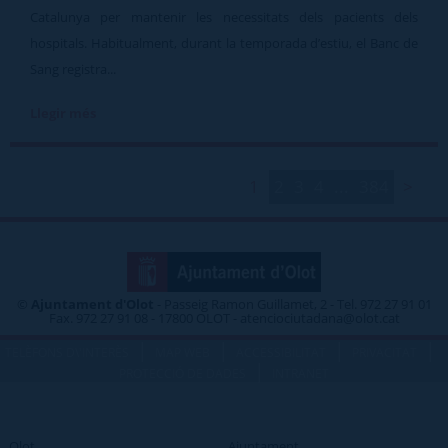
Catalunya per mantenir les necessitats dels pacients dels
hospitals. Habitualment, durant la temporada d’estiu, el Banc de
Sang registra...
Llegir més
1
2
3
4
...
384
>
©
Ajuntament d'Olot
- Passeig Ramon Guillamet, 2 - Tel. 972 27 91 01
Fax. 972 27 91 08 - 17800 OLOT - atenciociutadana@olot.cat
|
|
|
|
TELÈFONS D\'INTERÈS
MAP WEB
ACCESSIBILITAT
PRIVACITAT
|
PROTECCIÓ DE DADES
INTRANET
Olot
Ajuntament