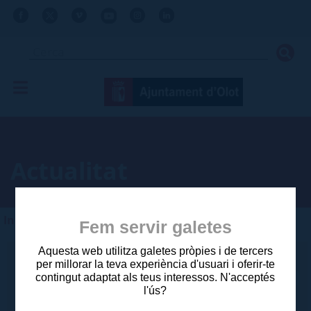
Actualitat
Inici
>
Ajuntament
>
Comunicació
>
Actualitat
Fem servir galetes
Aquesta web utilitza galetes pròpies i de tercers
Des de
per millorar la teva experiència d'usuari i oferir-te
contingut adaptat als teus interessos. N'acceptés
l'ús?
Fins a