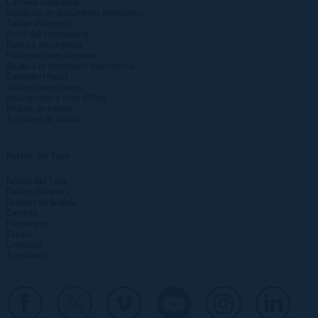
Carpeta ciutadana
Validació de documents electrònics
Tauler d'anuncis
Perfil del contractant
Factura electrònica
Pagament per internet
Ajuda a la tramitació electrònica
Calendari fiscal
Subvencions i ajuts
Inscripcions a fires d'Olot
Multes de trànsit
Assistent de padró
Festes del Tura
Festes del Tura
Dades d'interès
Festes i faràndula
Cartells
Pregoners
Espais
Contacte
Actualitat