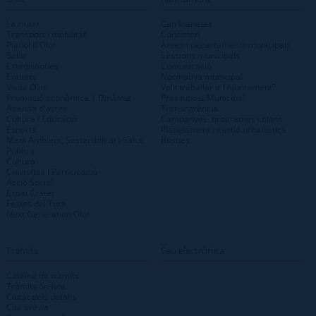
La ciutat
Can Joanetes
Transport i mobilitat
Consistori
Plànol d'Olot
Àrees i departaments municipals
Salut
Sessions municipals
Estadístiques
Comunicació
Entitats
Normativa municipal
Visita Olot
Vols treballar a l'Ajuntament?
Promoció econòmica | Dinàmig
Pressupost Municipal
Agenda d'actes
Transparència
Cultura i Educació
Campanyes, programes i plans
Esports
Planejament i gestió urbanística
Medi Ambient, Sostenibilitat i Salut
Bústies
Pública
Cultura
Consultes i Participació
Acció Social
Espai Cràter
Festes del Tura
Next Generation Olot
Tràmits
Seu electrònica
Catàleg de tràmits
Tràmits on-line
Ciutat dels detalls
Cita prèvia