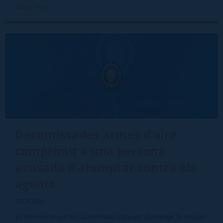
Llegir més
Decomissades armes d’aire
comprimit a una persona
acusada d’atemptar contra els
agents
27/7/2026
Els fets han tingut lloc la matinada d’aquest diumenge 26 de juliol.