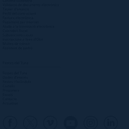
Carpeta ciutadana
Validació de documents electrònics
Tauler d'anuncis
Perfil del contractant
Factura electrònica
Pagament per internet
Ajuda a la tramitació electrònica
Calendari fiscal
Subvencions i ajuts
Inscripcions a fires d'Olot
Multes de trànsit
Assistent de padró
Festes del Tura
Festes del Tura
Dades d'interès
Festes i faràndula
Cartells
Pregoners
Espais
Contacte
Actualitat