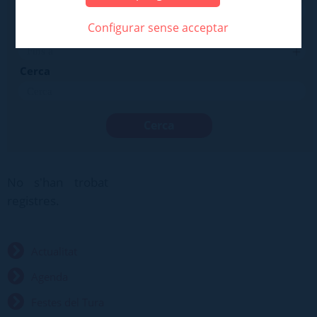
Configurar sense acceptar
Fins a
Cerca
No s'han trobat
registres.
Actualitat
Agenda
Festes del Tura