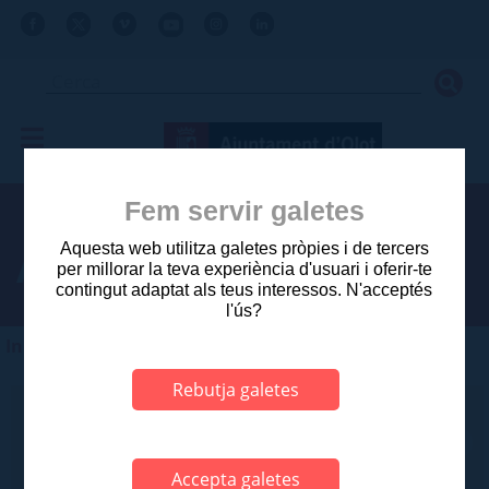
Fem servir galetes
Aquesta web utilitza galetes pròpies i de tercers
Activitats
per millorar la teva experiència d'usuari i oferir-te
contingut adaptat als teus interessos. N'acceptés
l'ús?
Inici
>
Festes del Tura
>
Agenda Festes del Tura
Rebutja galetes
Categoria
Des de
Accepta galetes