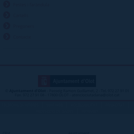
Festes i faràndula
Cartells
Pregoners
Contacte
©
Ajuntament d'Olot
- Passeig Ramon Guillamet, 2 - Tel. 972 27 91 01
Fax. 972 27 91 08 - 17800 OLOT - atenciociutadana@olot.cat
|
|
|
|
TELÈFONS D\'INTERÈS
MAP WEB
ACCESSIBILITAT
PRIVACITAT
|
PROTECCIÓ DE DADES
INTRANET
Olot
Ajuntament