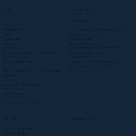
Olot
Ajuntament
La ciutat
Can Joanetes
Transport i mobilitat
Consistori
Plànol d'Olot
Àrees i departaments municipals
Salut
Sessions municipals
Estadístiques
Comunicació
Entitats
Normativa municipal
Visita Olot
Vols treballar a l'Ajuntament?
Promoció econòmica | Dinàmig
Pressupost Municipal
Agenda d'actes
Transparència
Cultura i Educació
Campanyes, programes i plans
Esports
Planejament i gestió urbanística
Medi Ambient, Sostenibilitat i Salut
Bústies
Pública
Cultura
Consultes i Participació
Acció Social
Espai Cràter
Festes del Tura
Next Generation Olot
Tràmits
Seu electrònica
Catàleg de tràmits
Tràmits on-line