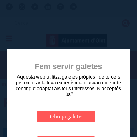
Fem servir galetes
Aquesta web utilitza galetes pròpies i de tercers
per millorar la teva experiència d'usuari i oferir-te
Inici
>
Olot
>
Agenda d'actes
contingut adaptat als teus interessos. N'acceptés
l'ús?
Funktory
Rebutja galetes
Festes del Tura > Música