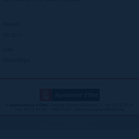
Horari
00.30 h
Lloc
Plaça Major
©
Ajuntament d'Olot
- Passeig Ramon Guillamet, 2 - Tel. 972 27 91 01
Fax. 972 27 91 08 - 17800 OLOT - atenciociutadana@olot.cat
|
|
|
|
TELÈFONS D\'INTERÈS
MAP WEB
ACCESSIBILITAT
PRIVACITAT
|
PROTECCIÓ DE DADES
INTRANET