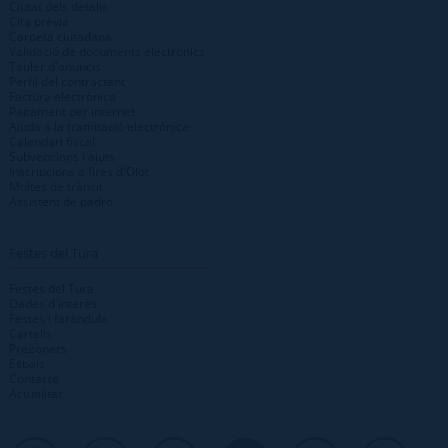
Ciutat dels detalls
Cita prèvia
Carpeta ciutadana
Validació de documents electrònics
Tauler d'anuncis
Perfil del contractant
Factura electrònica
Pagament per internet
Ajuda a la tramitació electrònica
Calendari fiscal
Subvencions i ajuts
Inscripcions a fires d'Olot
Multes de trànsit
Assistent de padró
Festes del Tura
Festes del Tura
Dades d'interès
Festes i faràndula
Cartells
Pregoners
Espais
Contacte
Actualitat