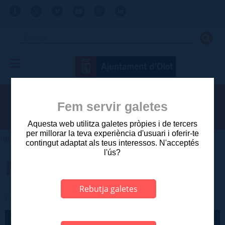
Fem servir galetes
Aquesta web utilitza galetes pròpies i de tercers
per millorar la teva experiència d'usuari i oferir-te
Inici
>
Olot
>
Agenda d'actes
contingut adaptat als teus interessos. N'acceptés
l'ús?
Mina Ritz
Rebutja galetes
Festes del Tura > Música