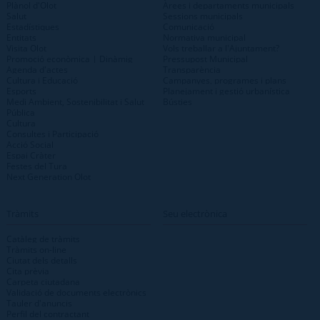
Plànol d'Olot
Àrees i departaments municipals
Salut
Sessions municipals
Estadístiques
Comunicació
Entitats
Normativa municipal
Visita Olot
Vols treballar a l'Ajuntament?
Promoció econòmica | Dinàmig
Pressupost Municipal
Agenda d'actes
Transparència
Cultura i Educació
Campanyes, programes i plans
Esports
Planejament i gestió urbanística
Medi Ambient, Sostenibilitat i Salut
Bústies
Pública
Cultura
Consultes i Participació
Acció Social
Espai Cràter
Festes del Tura
Next Generation Olot
Tràmits
Seu electrònica
Catàleg de tràmits
Tràmits on-line
Ciutat dels detalls
Cita prèvia
Carpeta ciutadana
Validació de documents electrònics
Tauler d'anuncis
Perfil del contractant