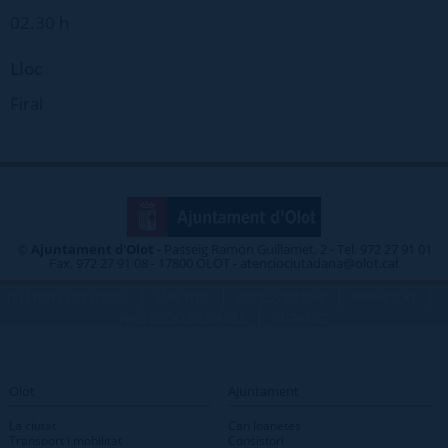
02.30 h
Lloc
Firal
©
Ajuntament d'Olot
- Passeig Ramon Guillamet, 2 - Tel. 972 27 91 01
Fax. 972 27 91 08 - 17800 OLOT - atenciociutadana@olot.cat
|
|
|
|
TELÈFONS D\'INTERÈS
MAP WEB
ACCESSIBILITAT
PRIVACITAT
|
PROTECCIÓ DE DADES
INTRANET
Olot
Ajuntament
La ciutat
Can Joanetes
Transport i mobilitat
Consistori