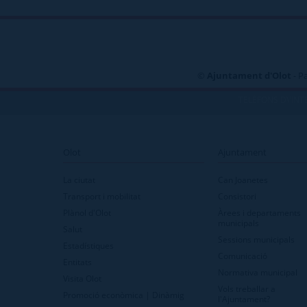
©
Ajuntament d'Olot
- P
TELÈFONS D\'INT
Olot
Ajuntament
La ciutat
Can Joanetes
Transport i mobilitat
Consistori
Plànol d'Olot
Àrees i departaments
municipals
Salut
Sessions municipals
Estadístiques
Comunicació
Entitats
Normativa municipal
Visita Olot
Vols treballar a
Promoció econòmica | Dinàmig
l'Ajuntament?