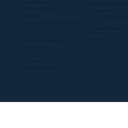
Agenda d'actes
Pressupost Municipal
Cultura i Educació
Transparència
Esports
Campanyes, programes
plans
Medi Ambient, Sostenibilitat i Salut
Pública
Planejament i gestió
urbanística
Cultura
Bústies
Consultes i Participació
Acció Social
Espai Cràter
Festes del Tura
Next Generation Olot