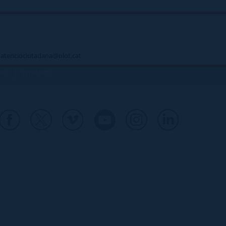
 - atenciociutadana@olot.cat
|
DES
INTRANET