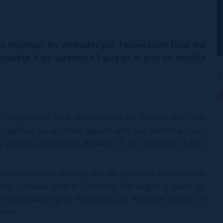
n reservar les entrades per l’espectacle final del
ssabte 6 de setembre i que és el tret de sortida
E
l’espectacle final del correfoc de Festes del Tura.
’organitzar un any més aquest acte que s'emmarca en
 es portarà a terme el dissabte 6 de setembre a tres
iables travessarà la ciutat des de la plaça Campdenmàs
 foc i música amb el Correfoc. Tot seguit, a partir de
e l’espectacle Ignis Perpetua a la Plaça de Braus, un
fern.