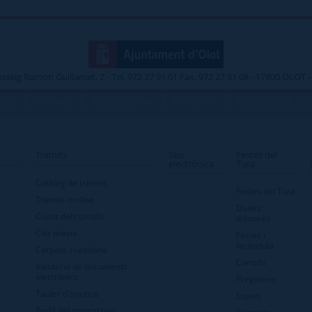
asseig Ramon Guillamet, 2 - Tel. 972 27 91 01 Fax. 972 27 91 08 - 17800 OLOT
|
|
|
|
ERÈS
MAP WEB
ACCESSIBILITAT
PRIVACITAT
PROTECCIÓ DE DA
Tràmits
Seu
Festes del
electrònica
Tura
Catàleg de tràmits
Festes del Tura
Tràmits on-line
Dades
Ciutat dels detalls
d'interès
Cita prèvia
Festes i
faràndula
Carpeta ciutadana
Cartells
Validació de documents
electrònics
Pregoners
Tauler d'anuncis
Espais
Perfil del contractant
Contacte