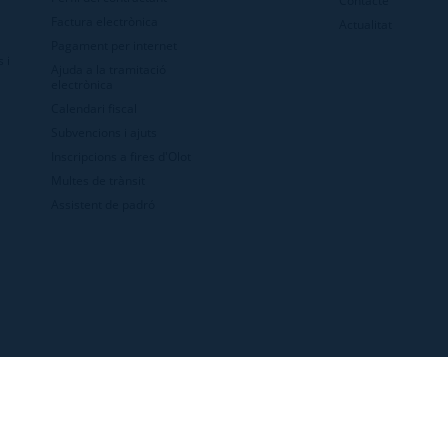
Factura electrònica
Actualitat
Pagament per internet
 i
Ajuda a la tramitació
electrònica
Calendari fiscal
Subvencions i ajuts
Inscripcions a fires d'Olot
Multes de trànsit
Assistent de padró