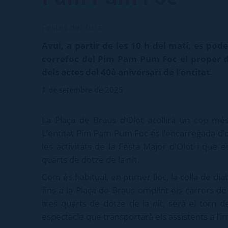
Festes del Tura
Avui, a partir de les 10 h del matí, es pode
correfoc del Pim Pam Pum Foc el proper di
dels actes del 40è aniversari de l’entitat.
1 de setembre de 2025
La Plaça de Braus d’Olot acollirà un cop més 
L’entitat Pim Pam Pum Foc és l’encarregada d
les activitats de la Festa Major d'Olot i que
quarts de dotze de la nit.
Com és habitual, en primer lloc, la colla de d
fins a la Plaça de Braus omplint els carrers de
tres quarts de dotze de la nit, serà el torn d
espectacle que transportarà els assistents a l’in