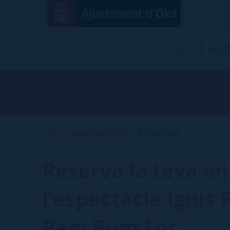
OLOT
AJU
Inici
>
Festes del Tura
>
Actualitat
Reserva la teva en
l’espectacle Ignis
Pam Pum Foc