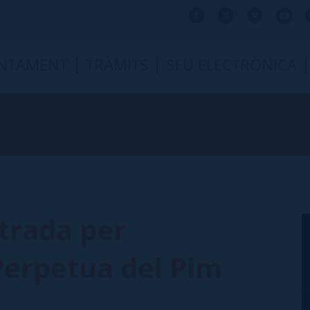
NTAMENT
TRÀMITS
SEU ELECTRÒNICA
trada per
 Perpetua del Pim