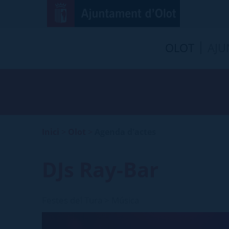
OLOT
AJU
Inici
>
Olot
>
Agenda d'actes
DJs Ray-Bar
Festes del Tura > Música