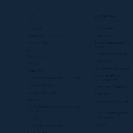
Olot
Ajuntament
La ciutat
Can Joanetes
Transport i mobilitat
Consistori
Plànol d'Olot
Àrees i departaments
municipals
Salut
Sessions municipals
Estadístiques
Comunicació
Entitats
Normativa municipal
Visita Olot
Vols treballar a
Promoció econòmica | Dinàmig
l'Ajuntament?
Agenda d'actes
Pressupost Municipal
Cultura i Educació
Transparència
Esports
Campanyes, programes
plans
Medi Ambient, Sostenibilitat i Salut
Pública
Planejament i gestió
urbanística
Cultura
Bústies
Consultes i Participació
Acció Social