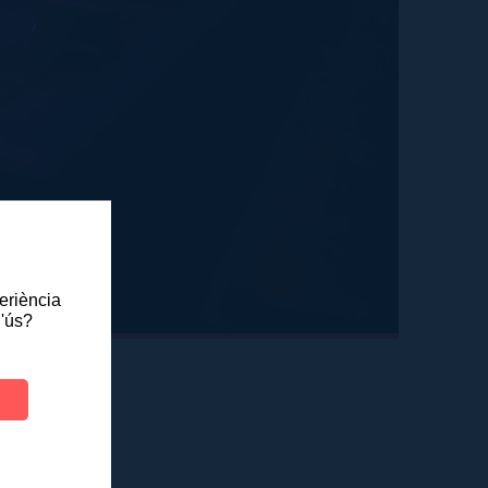
periència
l'ús?