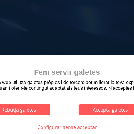
Fem servir galetes
web utilitza galetes pròpies i de tercers per millorar la teva ex
uari i oferir-te contingut adaptat als teus interessos. N'acceptés 
Rebutja galetes
Accepta galetes
Configurar sense acceptar