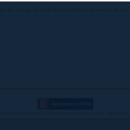
er fer-nos gaudir amb els èxits de tots els temps, des de 
asseig Ramon Guillamet, 2 - Tel. 972 27 91 01 Fax. 972 27 91 08 - 17800 OLOT
|
|
|
|
ERÈS
MAP WEB
ACCESSIBILITAT
PRIVACITAT
PROTECCIÓ DE DA