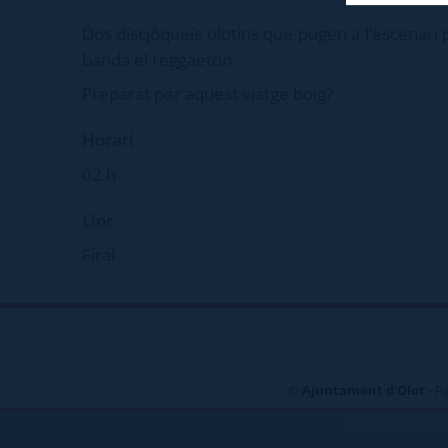
Dos discjòqueis olotins que pugen a l’escenari p
banda el reggaeton.
Preparat per aquest viatge boig?
Horari
02 h
Lloc
Firal
©
Ajuntament d'Olot
- P
TELÈFONS D\'INT