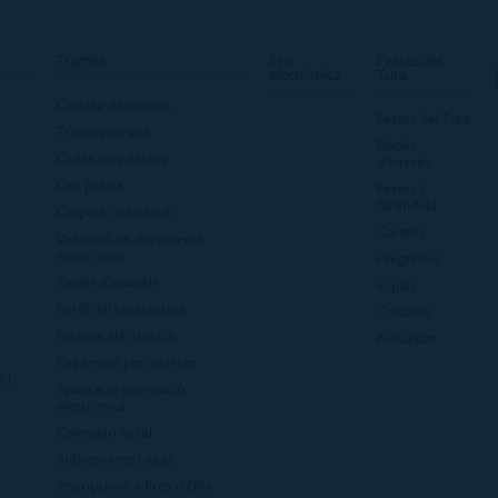
Tràmits
Seu
Festes del
electrònica
Tura
Catàleg de tràmits
Festes del Tura
Tràmits on-line
Dades
Ciutat dels detalls
d'interès
Cita prèvia
Festes i
faràndula
Carpeta ciutadana
Cartells
Validació de documents
electrònics
Pregoners
Tauler d'anuncis
Espais
Perfil del contractant
Contacte
Factura electrònica
Actualitat
Pagament per internet
 i
Ajuda a la tramitació
electrònica
Calendari fiscal
Subvencions i ajuts
Inscripcions a fires d'Olot