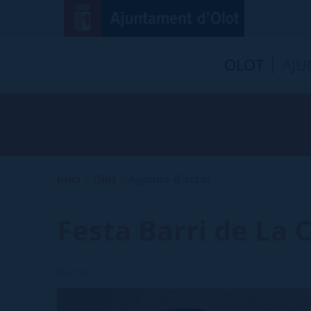
OLOT
AJU
Inici
>
Olot
>
Agenda d'actes
Festa Barri de La 
Barris