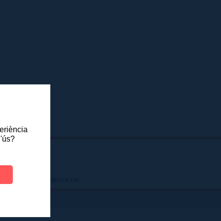
periència
l'ús?
 - atenciociutadana@olot.cat
|
DES
INTRANET