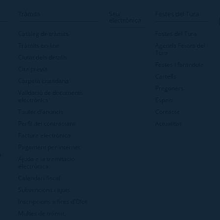
Tràmits
Seu
Festes del Tura
electrònica
Catàleg de tràmits
Festes del Tura
Tràmits on-line
Agenda Festes del
Tura
Ciutat dels detalls
Festes i faràndula
Cita prèvia
Cartells
Carpeta ciutadana
Pregoners
Validació de documents
electrònics
Espais
Tauler d'anuncis
Contacte
Perfil del contractant
Actualitat
Factura electrònica
Pagament per internet
i
Ajuda a la tramitació
electrònica
Calendari fiscal
Subvencions i ajuts
Inscripcions a fires d'Olot
Multes de trànsit