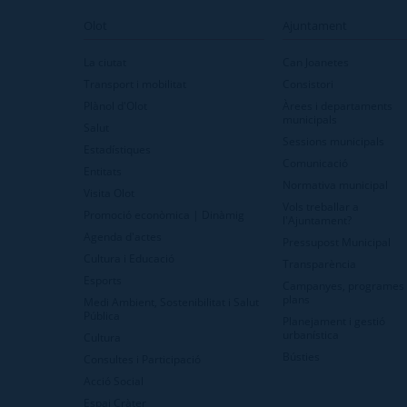
Olot
Ajuntament
La ciutat
Can Joanetes
Transport i mobilitat
Consistori
Plànol d'Olot
Àrees i departaments
municipals
Salut
Sessions municipals
Estadístiques
Comunicació
Entitats
Normativa municipal
Visita Olot
Vols treballar a
Promoció econòmica | Dinàmig
l'Ajuntament?
Agenda d'actes
Pressupost Municipal
Cultura i Educació
Transparència
Esports
Campanyes, programes 
plans
Medi Ambient, Sostenibilitat i Salut
Pública
Planejament i gestió
urbanística
Cultura
Bústies
Consultes i Participació
Acció Social
Espai Cràter