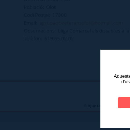
Població:
Olot
Codi Postal:
17800
Email:
agrupacioveteransolot@hotmail.com
Observacions:
Lliga Comarcal als dissabtes a la
Telèfon:
619 65 02 02
Aquesta 
d'us
©
Ajuntament d'Olot
- P
TELÈFONS D\'INT