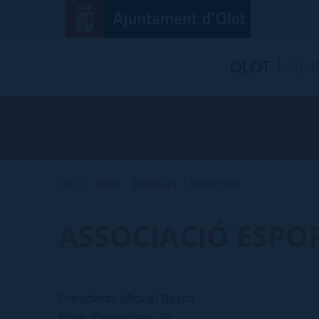
OLOT
AJU
Inici
>
Olot
>
Entitats
>
Directori
ASSOCIACIÓ ESPO
President:
Miquel Bosch
Num d'associats:
40