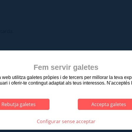
 tarda.
Fem servir galetes
web utilitza galetes pròpies i de tercers per millorar la teva ex
uari i oferir-te contingut adaptat als teus interessos. N'acceptés 
Rebutja galetes
Accepta galetes
asseig Ramon Guillamet, 2 - Tel. 972 27 91 01 Fax. 972 27 91 08 - 17800 OLOT
|
|
|
|
ERÈS
MAP WEB
ACCESSIBILITAT
PRIVACITAT
PROTECCIÓ DE DA
Configurar sense acceptar