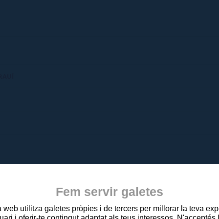
RAUÍ
Fem servir galetes
A
web utilitza galetes pròpies i de tercers per millorar la teva ex
uari i oferir-te contingut adaptat als teus interessos. N'acceptés 