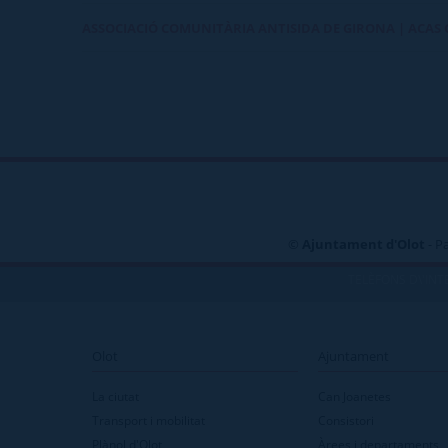
ASSOCIACIÓ COMUNITÀRIA ANTISIDA DE GIRONA | ACAS
©
Ajuntament d'Olot
- P
TELÈFONS D\'INT
Olot
Ajuntament
La ciutat
Can Joanetes
Transport i mobilitat
Consistori
Plànol d'Olot
Àrees i departaments