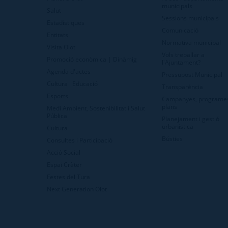
municipals
Salut
Sessions municipals
Estadístiques
Comunicació
Entitats
Normativa municipal
Visita Olot
Vols treballar a
Promoció econòmica | Dinàmig
l'Ajuntament?
Agenda d'actes
Pressupost Municipal
Cultura i Educació
Transparència
Esports
Campanyes, programes
plans
Medi Ambient, Sostenibilitat i Salut
Pública
Planejament i gestió
urbanística
Cultura
Bústies
Consultes i Participació
Acció Social
Espai Cràter
Festes del Tura
Next Generation Olot