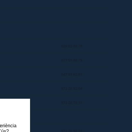
626 02 88 78
677 59 80 75
647 93 62 83
972 26 52 94
972 26 78 31
periència
972 26 56 81
l'ús?