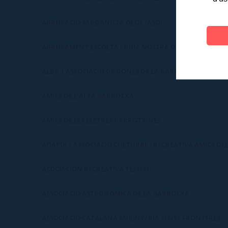
AGRUPACIÓ SARDANISTA OLOT (ASO)
AGRUPAMENT ESCOLTA I GUIA NOSTRA DONA DEL TURA
ALBA | ASSOCIACIÓ DE DONES DE LA GARROTXA
AMICS DE L'ALTA GARROTXA
AMICS DE LES LLETRES GARROTXINES
AOAPIX | ASSOCIACIÓ CULTURAL I RECREATIVA AMICS DEL
ASOCIACION RECREATIVA TESSEN
ASSOCIACIÓ ASTRONÒMICA DE LA GARROTXA
ASSOCIACIÓ CATALANA ENGINYERIA SENSE FRONTERES