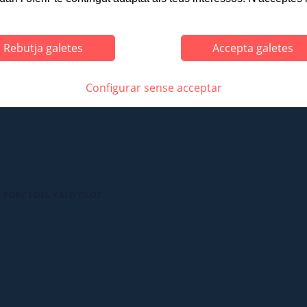
Rebutja galetes
Accepta galetes
Configurar sense acceptar
 PORC I DEL XAI D'OLOT