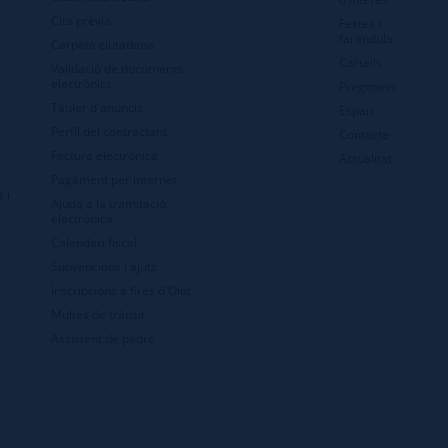
Cita prèvia
Festes i
faràndula
Carpeta ciutadana
Cartells
Validació de documents
electrònics
Pregoners
Tauler d'anuncis
Espais
Perfil del contractant
Contacte
Factura electrònica
Actualitat
Pagament per internet
 i
Ajuda a la tramitació
electrònica
Calendari fiscal
Subvencions i ajuts
Inscripcions a fires d'Olot
Multes de trànsit
Assistent de padró