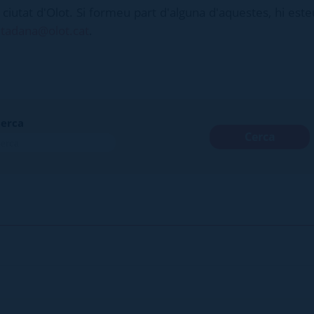
la ciutat d'Olot. Si formeu part d'alguna d'aquestes, hi est
utadana@olot.cat
.
erca