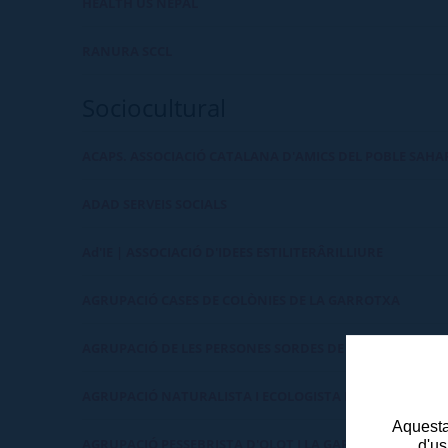
HEALTH US NEPAL
RANURA SCCL
Sociocultural
ACAPS. ASSOCIACIÓ CATALANA D'AMICS DEL POBLE SAHA
ADAD SERVEIS SOCIALS
Ad'IE | ASSOCIACIÓ D'IDEES ESTILITERÂRILLIURE
AGRUPACIÓ CASES DE COLÒNIES DE LA GARROTXA
AGRUPACIÓ DE LES PERSONES SORDES DE LA GARROTXA
AGRUPACIÓ NATURALISTA I ECOLOGISTA DE LA GARROTX
Aquesta 
AGRUPACIÓ PESSEBRISTA D'OLOT I LA GARROTXA - APOG
d'us