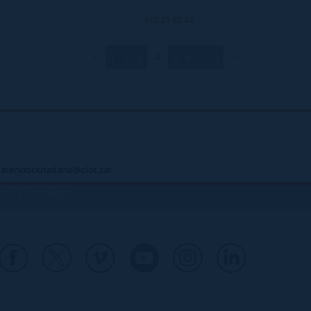
972 21 92 82
<
1
2
3
4
5
6
7
9
>
 - atenciociutadana@olot.cat
|
DES
INTRANET