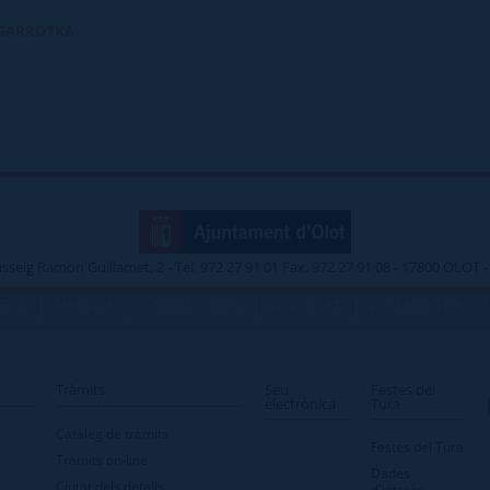
 GARROTXA
asseig Ramon Guillamet, 2 - Tel. 972 27 91 01 Fax. 972 27 91 08 - 17800 OLOT
|
|
|
|
ERÈS
MAP WEB
ACCESSIBILITAT
PRIVACITAT
PROTECCIÓ DE DA
Tràmits
Seu
Festes del
electrònica
Tura
Catàleg de tràmits
Festes del Tura
Tràmits on-line
Dades
Ciutat dels detalls
d'interès