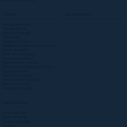
Tràmits
Seu electrònica
Catàleg de tràmits
Tràmits on-line
Ciutat dels detalls
Cita prèvia
Carpeta ciutadana
Validació de documents electrònics
Tauler d'anuncis
Perfil del contractant
Factura electrònica
Pagament per internet
Ajuda a la tramitació electrònica
Calendari fiscal
Subvencions i ajuts
Inscripcions a fires d'Olot
Multes de trànsit
Assistent de padró
Festes del Tura
Festes del Tura
Dades d'interès
Festes i faràndula
Cartells