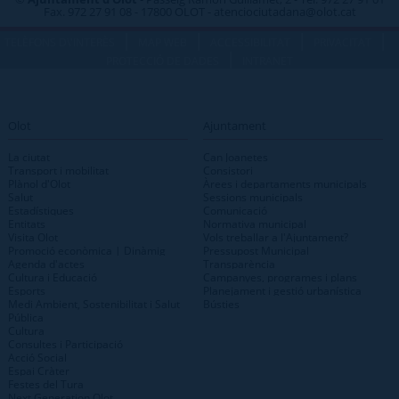
Fax. 972 27 91 08 - 17800 OLOT - atenciociutadana@olot.cat
|
|
|
|
TELÈFONS D\'INTERÈS
MAP WEB
ACCESSIBILITAT
PRIVACITAT
|
PROTECCIÓ DE DADES
INTRANET
Olot
Ajuntament
La ciutat
Can Joanetes
Transport i mobilitat
Consistori
Plànol d'Olot
Àrees i departaments municipals
Salut
Sessions municipals
Estadístiques
Comunicació
Entitats
Normativa municipal
Visita Olot
Vols treballar a l'Ajuntament?
Promoció econòmica | Dinàmig
Pressupost Municipal
Agenda d'actes
Transparència
Cultura i Educació
Campanyes, programes i plans
Esports
Planejament i gestió urbanística
Medi Ambient, Sostenibilitat i Salut
Bústies
Pública
Cultura
Consultes i Participació
Acció Social
Espai Cràter
Festes del Tura
Next Generation Olot