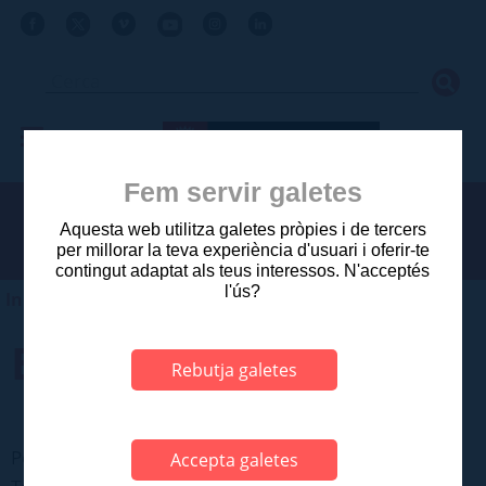
Fem servir galetes
Aquesta web utilitza galetes pròpies i de tercers
per millorar la teva experiència d'usuari i oferir-te
contingut adaptat als teus interessos. N'acceptés
l'ús?
Inici
>
Olot
>
Salut
>
Directori
EDIFICI BALMES
Rebutja galetes
Població:
Olot
Accepta galetes